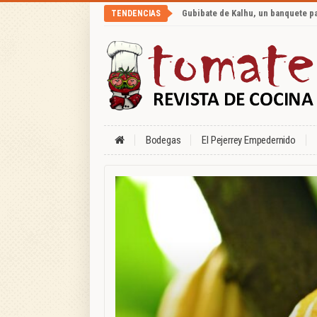
Gubibate de Kalhu, un banquete p
TENDENCIAS
Bodegas
El Pejerrey Empedernido