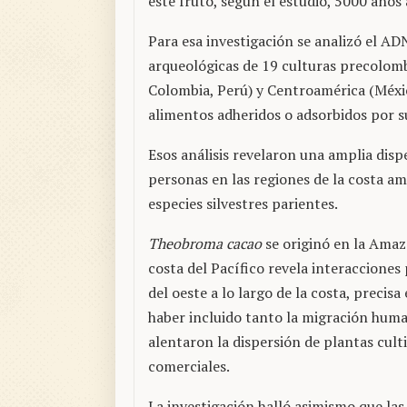
este fruto, según el estudio, 5000 años 
Para esa investigación se analizó el AD
arqueológicas de 19 culturas precolomb
Colombia, Perú) y Centroamérica (México
alimentos adheridos o adsorbidos por s
Esos análisis revelaron una amplia dis
personas en las regiones de la costa am
especies silvestres parientes.
Theobroma cacao
se originó en la Amazo
costa del Pacífico revela interacciones
del oeste a lo largo de la costa, precis
haber incluido tanto la migración hum
alentaron la dispersión de plantas cult
comerciales.
La investigación halló asimismo que las