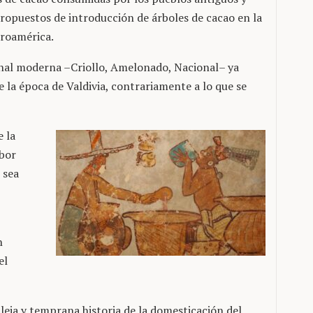
opuestos de introducción de árboles de cacao en la
troamérica.
onal moderna –Criollo, Amelonado, Nacional– ya
e la época de Valdivia, contrariamente a lo que se
e la
abor
 sea
n
el
eja y temprana historia de la domesticación del