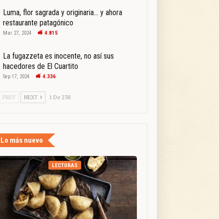
Luma, flor sagrada y originaria… y ahora
restaurante patagónico
Mar 27, 2024
4.815
La fugazzeta es inocente, no así sus
hacedores de El Cuartito
Sep 17, 2024
4.336
PREV
NEXT
1 De 238
Lo más nuevo
LECTURAS