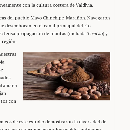
mente con la cultura costera de Valdivia.
sticas del pueblo Mayo Chinchipe-Marañon. Navegaron
ue desembocan en el canal principal del río
extensa propagación de plantas (incluida
T. cacao
) y
 región.
muestras
bia
se
nados
ontamana
ejan
ctos con
icos de este estudio demostraron la diversidad de
es de cacao consumidas por los pueblos antiguos y