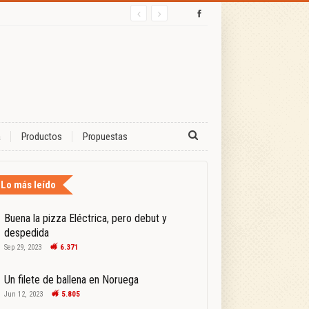
a
Productos
Propuestas
Lo más leído
Buena la pizza Eléctrica, pero debut y
despedida
Sep 29, 2023
6.371
Un filete de ballena en Noruega
Jun 12, 2023
5.805