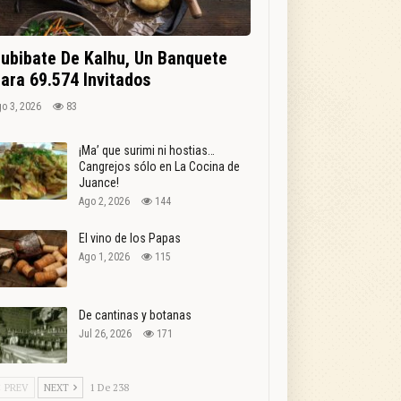
ubibate De Kalhu, Un Banquete
ara 69.574 Invitados
o 3, 2026
83
¡Ma’ que surimi ni hostias…
Cangrejos sólo en La Cocina de
Juance!
Ago 2, 2026
144
El vino de los Papas
Ago 1, 2026
115
De cantinas y botanas
Jul 26, 2026
171
PREV
NEXT
1 De 238