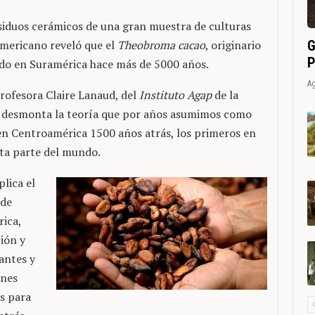
siduos cerámicos de una gran muestra de culturas
G
americano reveló que el
Theobroma cacao
, originario
P
ado en Suramérica hace más de 5000 años.
Ag
profesora Claire Lanaud, del
Instituto Agap
de la
a, desmonta la teoría que por años asumimos como
 en Centroamérica 1500 años atrás, los primeros en
sta parte del mundo.
plica el
 de
ica,
ión y
antes y
ones
s para