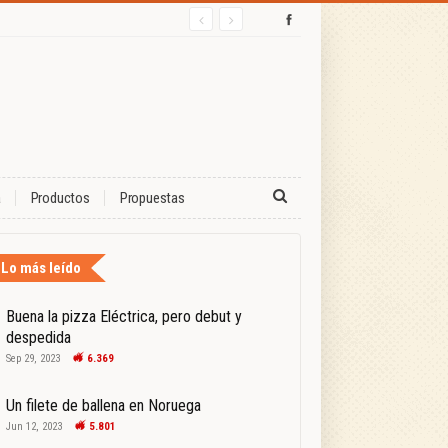
a
Productos
Propuestas
Lo más leído
Buena la pizza Eléctrica, pero debut y
despedida
Sep 29, 2023
6.369
Un filete de ballena en Noruega
Jun 12, 2023
5.801