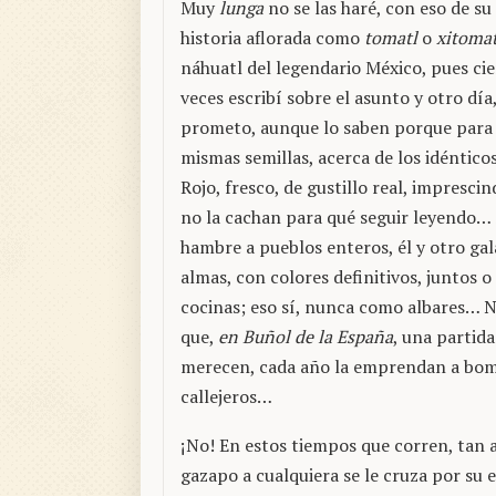
Muy
lunga
no se las haré, con eso de su
historia aflorada como
tomatl
o
xitomat
náhuatl del legendario México, pues cie
veces escribí sobre el asunto y otro día,
prometo, aunque lo saben porque para 
mismas semillas, acerca de los idénticos
Rojo, fresco, de gustillo real, impresc
no la cachan para qué seguir leyendo… S
hambre a pueblos enteros, él y otro gal
almas, con colores definitivos, juntos 
cocinas; eso sí, nunca como albares… No 
que,
en Buñol de la España
, una partid
merecen, cada año la emprendan a bom
callejeros…
¡No! En estos tiempos que corren, tan 
gazapo a cualquiera se le cruza por su 