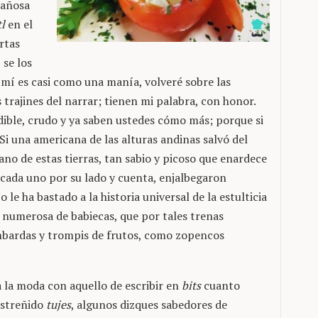
 añosa
l
en el
rtas
 se los
mí es casi como una manía, volveré sobre las
 trajines del narrar; tienen mi palabra, con honor.
indible, crudo y ya saben ustedes cómo más; porque si
i una americana de las alturas andinas salvó del
ano de estas tierras, tan sabio y picoso que enardece
o cada uno por su lado y cuenta, enjalbegaron
le ha bastado a la historia universal de la estulticia
a numerosa de babiecas, que por tales trenas
bardas y trompis de frutos, como zopencos
a la moda con aquello de escribir en
bits
cuanto
estreñido
tujes
, algunos dizques sabedores de