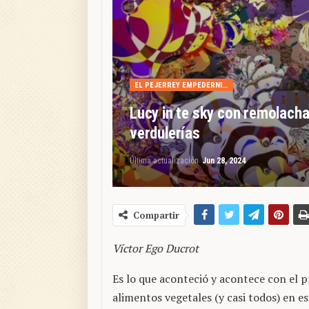
EL PEJERREY EMPEDERNIDO
Lucy in te sky con remolach
verdulerías
Última actualización
Jun 28, 2024
Compartir
Víctor Ego Ducrot
Es lo que aconteció y acontece con el p
alimentos vegetales (y casi todos) en e