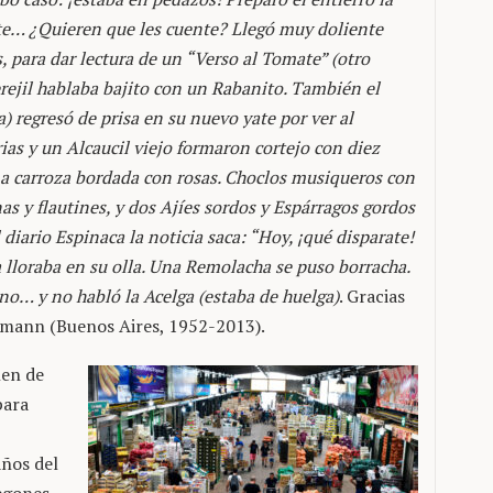
te… ¿Quieren que les cuente? Llegó muy doliente
, para dar lectura de un “Verso al Tomate” (otro
Perejil hablaba bajito con un Rabanito. También el
) regresó de prisa en su nuevo yate por ver al
ias y un Alcaucil viejo formaron cortejo con diez
a carroza bordada con rosas. Choclos musiqueros con
s y flautines, y dos Ajíes sordos y Espárragos gordos
 diario Espinaca la noticia saca: “Hoy, ¡qué disparate!
a lloraba en su olla. Una Remolacha se puso borracha.
o… y no habló la Acelga (estaba de huelga)
. Gracias
emann (Buenos Aires, 1952-2013).
nen de
para
años del