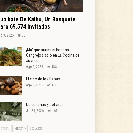
ubibate De Kalhu, Un Banquete
ara 69.574 Invitados
o 3, 2026
75
¡Ma’ que surimi ni hostias…
Cangrejos sólo en La Cocina de
Juance!
Ago 2, 2026
138
El vino de los Papas
Ago 1, 2026
113
De cantinas y botanas
Jul 26, 2026
165
PREV
NEXT
1 De 238