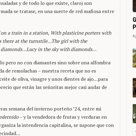
saladas y de todo lo que existe, claro) son
mada se tratase, en una suerte de red mafiosa entre
G
P
 on a train in a station, With plasticine porters with
Ag
there at the turnstile…The girl with the
h diamonds…Lucy in the sky with diamonds
…
elo pero no con diamantes sino sobre una alfombra
lada de remolachas – nuestra receta que no es
ceite de oliva, vinagre y unos dientes de ajo…para
precio que están las señoritas mejor casi andar de
ras semana del invierno porteño ’24, entre mi
edernido
– y la vendedora de frutas y verduras en
organiza la intendencia capitalina, se supone que con
 vecindad…