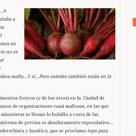
?…A
staba a
on
l
amos en
io no es
ué
o
rdadera mafia…Y sí…Pero ustedes también están en la
limentos frescos (y de los otros) en la Ciudad de
nos de organizaciones cuasi mafiosas, en las que
minoristas se llenan lo bolsillo a costa de las
 sistema de precios es absolutamente especulativo…
raderechista y lunático, que se proclamo
topo para