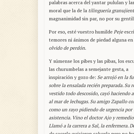
palabras acerca del yantar pululan y la
moral que la de la
tilinguería granujien
magnanimidad sin par, no por su gentili
Por eso, esté vuestro humilde
Peje
escri
temores ni ánimos de piedad alguna en
olvido de perdón
.
Y súmense los pibes y las pibas, los esc
las churumbelas a semejante gesta, a
inspiración y gozo de:
Se arrojó en la f
sobre la ensalada recién preparada. Su r
vestido todo descosido, cayó haciendo a
al mar de lechugas. Su amigo Zapallo co
como un rayo pidiendo de urgencia por
asistencia. Vino el doctor Ajo y remedios
Llamó a la carrera a Sal, la enfermera. 
de sacarlo quisieron salvarlo pero no hu