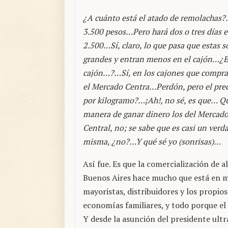
¿A cuánto está el atado de remolachas
3.500 pesos…Pero hará dos o tres días e
2.500…Sí, claro, lo que pasa que estas s
grandes y entran menos en el cajón…¿E
cajón…?…Sí, en los cajones que compr
el Mercado Centra…Perdón, pero el prec
por kilogramo?…¡Ah!, no sé, es que… Q
manera de ganar dinero los del Mercad
Central, no; se sabe que es casi un ve
misma, ¿no?…Y qué sé yo (sonrisas)…
Así fue. Es que la comercialización de a
Buenos Aires hace mucho que está en ma
mayoristas, distribuidores y los propios 
economías familiares, y todo porque el
Y desde la asunción del presidente ult