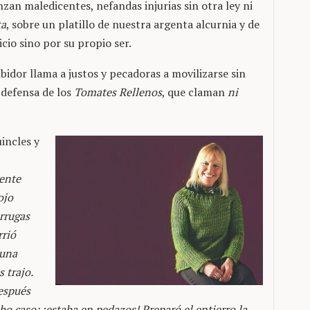
nzan maledicentes, nefandas injurias sin otra ley ni
ta
, sobre un platillo de nuestra argenta alcurnia y de
cio sino por su propio ser.
bidor llama a justos y pecadoras a movilizarse sin
 defensa de los
Tomates Rellenos
, que claman
ni
uincles y
uente
ojo
rrugas
rrió
 una
 trajo.
Después
bo caso: ¡estaba en pedazos! Preparó el entierro la