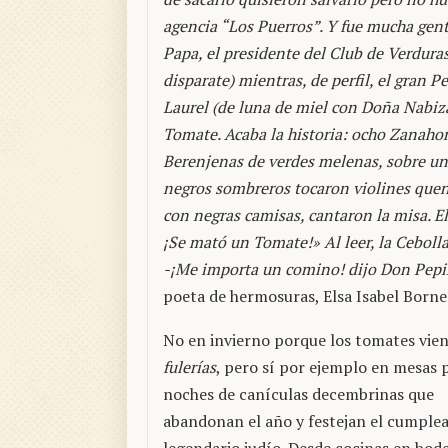
agencia “Los Puerros”. Y fue mucha gen
Papa, el presidente del Club de Verduras
disparate) mientras, de perfil, el gran 
Laurel (de luna de miel con Doña Nabiza
Tomate. Acaba la historia: ocho Zanahor
Berenjenas de verdes melenas, sobre un
negros sombreros tocaron violines quena
con negras camisas, cantaron la misa. El
¡Se mató un Tomate!» Al leer, la Ceboll
-¡Me importa un comino! dijo Don Pepin
poeta de hermosuras, Elsa Isabel Born
No en invierno porque los tomates vie
fulerías
, pero sí por ejemplo en mesas 
noches de canículas decembrinas que
abandonan el año y festejan el cumple