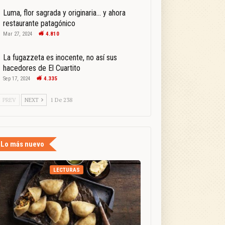
Luma, flor sagrada y originaria… y ahora
restaurante patagónico
Mar 27, 2024
4.810
La fugazzeta es inocente, no así sus
hacedores de El Cuartito
Sep 17, 2024
4.335
PREV
NEXT
1 De 238
Lo más nuevo
LECTURAS