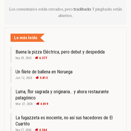
Los comentarios están cerrados, pero
trackbacks
Y pingbacks están
abiertos.
Lo más leído
Buena la pizza Eléctrica, pero debut y despedida
Sep 29, 2023
6.377
Un filete de ballena en Noruega
Jun 12, 2023
5.813
Luma, flor sagrada y originaria… y ahora restaurante
patagónico
Mar 27, 2024
4.819
La fugazzeta es inocente, no así sus hacedores de El
Cuartito
Sep 17, 2024
4.344