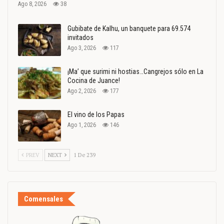
Ago 8, 2026
38
Gubibate de Kalhu, un banquete para 69.574
invitados
Ago 3, 2026
117
¡Ma’ que surimi ni hostias…Cangrejos sólo en La
Cocina de Juance!
Ago 2, 2026
177
El vino de los Papas
Ago 1, 2026
146
PREV
NEXT
1 De 239
Comensales