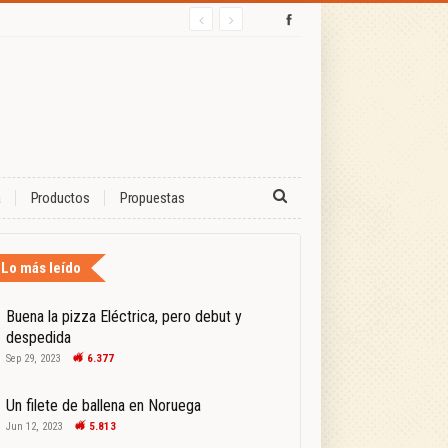
a
Productos
Propuestas
Lo más leído
Buena la pizza Eléctrica, pero debut y
despedida
Sep 29, 2023
6.377
Un filete de ballena en Noruega
Jun 12, 2023
5.813