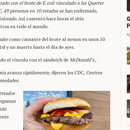
ado con el brote de E. coli vinculado a las Quarter
, 49 personas en 10 estados se han enfermado,
G
Colorado
. Así comentó hace horas el sitio
P
otros en todo el mundo.
Ag
nder
como causante del brote al menos en unos 50
tal y un muerto hasta el día de ayer.
ado el vínculo con el sándwich de
McDonald’s
,
demia avanza rápidamente
, dijeron los CDC,
Centros
ermedades
.
 estados
urguesas
stán
ente