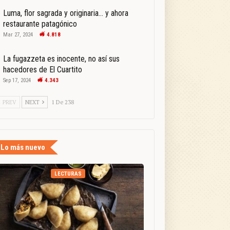
Luma, flor sagrada y originaria… y ahora
restaurante patagónico
Mar 27, 2024
4.818
La fugazzeta es inocente, no así sus
hacedores de El Cuartito
Sep 17, 2024
4.343
PREV
NEXT
1 De 238
Lo más nuevo
LECTURAS