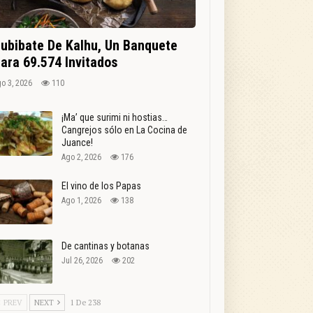
ubibate De Kalhu, Un Banquete
ara 69.574 Invitados
o 3, 2026
110
¡Ma’ que surimi ni hostias…
Cangrejos sólo en La Cocina de
Juance!
Ago 2, 2026
176
El vino de los Papas
Ago 1, 2026
138
De cantinas y botanas
Jul 26, 2026
202
PREV
NEXT
1 De 238