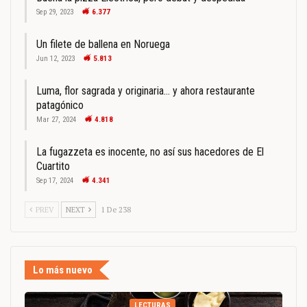
Sep 29, 2023
6.377
Un filete de ballena en Noruega
Jun 12, 2023
5.813
Luma, flor sagrada y originaria… y ahora restaurante
patagónico
Mar 27, 2024
4.818
La fugazzeta es inocente, no así sus hacedores de El
Cuartito
Sep 17, 2024
4.341
PREV
NEXT
1 De 238
Lo más nuevo
LECTURAS