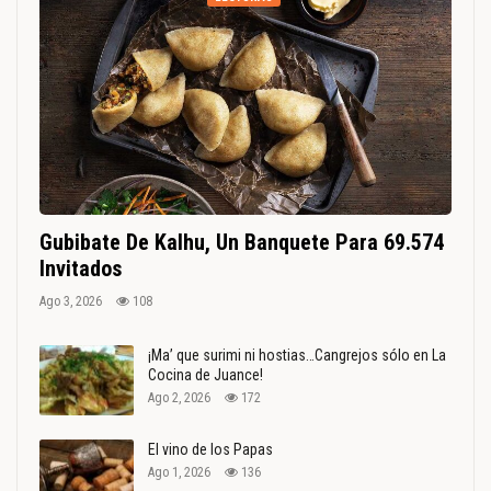
Gubibate De Kalhu, Un Banquete Para 69.574
Invitados
Ago 3, 2026
108
¡Ma’ que surimi ni hostias…Cangrejos sólo en La
Cocina de Juance!
Ago 2, 2026
172
El vino de los Papas
Ago 1, 2026
136