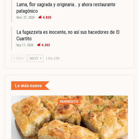
Luma, flor sagrada y originaria… y ahora restaurante
patagónico
Mar 27, 2024
4.820
La fugazzeta es inocente, no así sus hacedores de El
Cuartito
Sep 17, 2024
4.345
PREV
NEXT
1 De 239
Lo más nuevo
PANINÉDITO