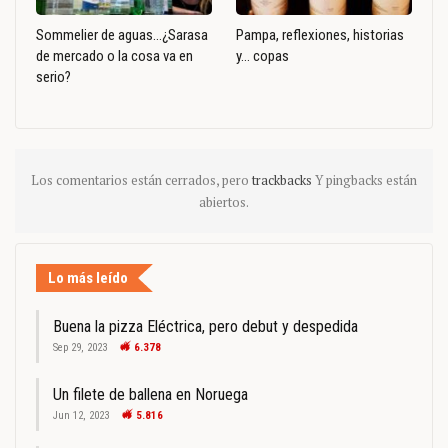
Sommelier de aguas…¿Sarasa
Pampa, reflexiones, historias
de mercado o la cosa va en
y… copas
serio?
Los comentarios están cerrados, pero
trackbacks
Y pingbacks están
abiertos.
Lo más leído
Buena la pizza Eléctrica, pero debut y despedida
Sep 29, 2023
6.378
Un filete de ballena en Noruega
Jun 12, 2023
5.816