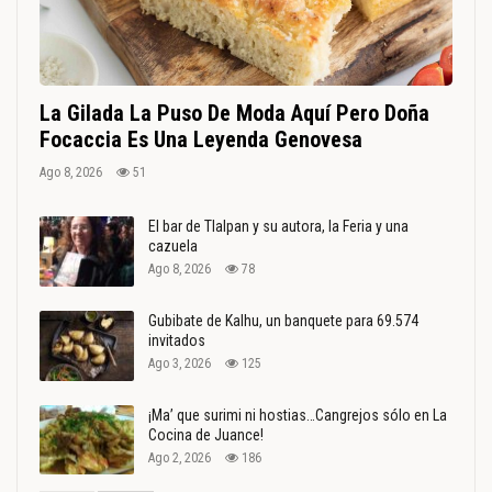
La Gilada La Puso De Moda Aquí Pero Doña
Focaccia Es Una Leyenda Genovesa
Ago 8, 2026
51
El bar de Tlalpan y su autora, la Feria y una
cazuela
Ago 8, 2026
78
Gubibate de Kalhu, un banquete para 69.574
invitados
Ago 3, 2026
125
¡Ma’ que surimi ni hostias…Cangrejos sólo en La
Cocina de Juance!
Ago 2, 2026
186