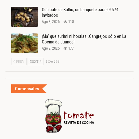
Gubibate de Kalhu, un banquete para 69.574
invitados
Ago 3, 2026
118
¡Ma’ que surimi ni hostias…Cangrejos sólo en La
Cocina de Juance!
Ago 2, 2026
177
PREV
NEXT
1 De 239
Comensales