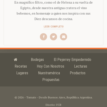
En magnífico filtro, como el de Helena a su vuelta de
Egipto, desde nuestra antigua cratera el vino
bebemos, en homenaje a quien nos inspira con sus
Diez descansos de cocina.
LEER COMPLETO
Bodegas
El Pejerrey Empedernido
Recetas
Hoy Con Nosotros
Lecturas
Lugares
Nuestramérica
Productos
Propuestas
© 2026 - Tomate - Desde Buenos Aires, República Argentina.
Diseño: FCB