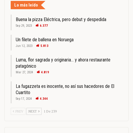
Lo más leído
Buena la pizza Eléctrica, pero debut y despedida
Sep 29, 2023
6.377
Un filete de ballena en Noruega
Jun 12, 2023
5.813
Luma, flor sagrada y originaria… y ahora restaurante
patagónico
Mar 27, 2024
4.819
La fugazzeta es inocente, no así sus hacedores de El
Cuartito
Sep 17, 2024
4.344
PREV
NEXT
1 De 239