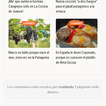
¡Ma’ que surimi ni hostias…
Nueva cocción “a dos fuegos”
Cangrejos sólo en La Cocina
para el jabalí patagónico a la
de Juance!
estaca
LUGARES
LUGARES
Marzo es bello porque nace el
En España le dicen Cojonudo,
vino, esta vez en la Patagonia
porque no conocen el platillo
de Ama Gozua
Los comentarios están cerrados, pero
trackbacks
Y pingbacks están
abiertos.