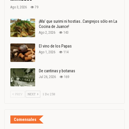
Ago 3, 2026
79
¡Ma’ que surimi ni hostias…Cangrejos sólo en La
Cocina de Juance!
Ago 2, 2026
143
El vino de los Papas
Ago 1, 2026
114
De cantinas y botanas
Jul 26, 2026
169
PREV
NEXT
1 De 238
Comensales