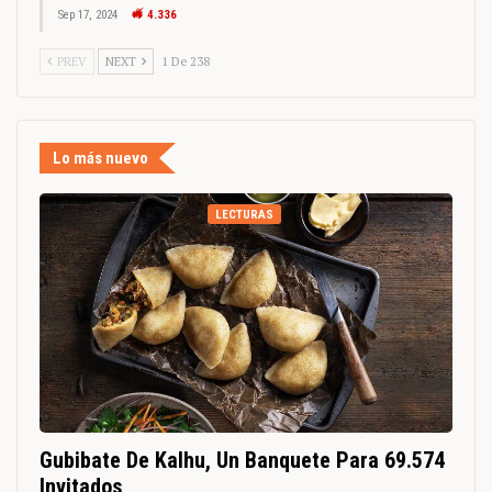
Sep 17, 2024
4.336
PREV
NEXT
1 De 238
Lo más nuevo
LECTURAS
Gubibate De Kalhu, Un Banquete Para 69.574
Invitados