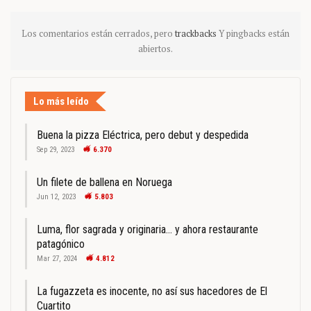
Los comentarios están cerrados, pero
trackbacks
Y pingbacks están
abiertos.
Lo más leído
Buena la pizza Eléctrica, pero debut y despedida
Sep 29, 2023
6.370
Un filete de ballena en Noruega
Jun 12, 2023
5.803
Luma, flor sagrada y originaria… y ahora restaurante
patagónico
Mar 27, 2024
4.812
La fugazzeta es inocente, no así sus hacedores de El
Cuartito