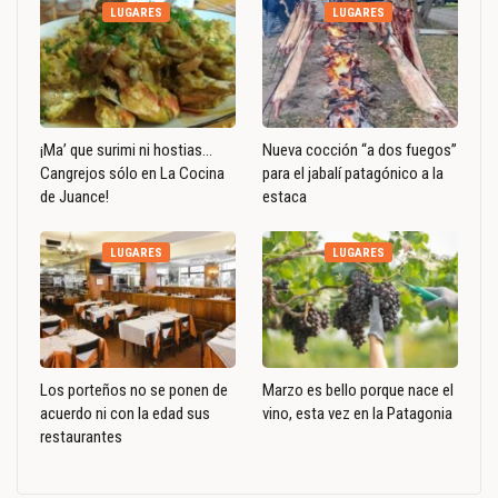
LUGARES
LUGARES
¡Ma’ que surimi ni hostias…
Nueva cocción “a dos fuegos”
Cangrejos sólo en La Cocina
para el jabalí patagónico a la
de Juance!
estaca
LUGARES
LUGARES
Los porteños no se ponen de
Marzo es bello porque nace el
acuerdo ni con la edad sus
vino, esta vez en la Patagonia
restaurantes