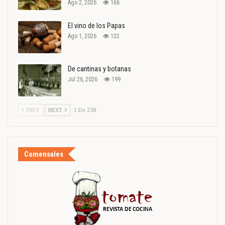
Ago 2, 2026
166
El vino de los Papas
Ago 1, 2026
132
De cantinas y botanas
Jul 26, 2026
199
PREV
NEXT
1 De 238
Comensales