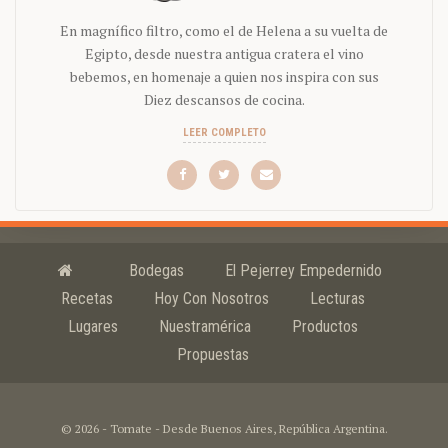
En magnífico filtro, como el de Helena a su vuelta de
Egipto, desde nuestra antigua cratera el vino
bebemos, en homenaje a quien nos inspira con sus
Diez descansos de cocina.
LEER COMPLETO
Bodegas
El Pejerrey Empedernido
Recetas
Hoy Con Nosotros
Lecturas
Lugares
Nuestramérica
Productos
Propuestas
© 2026 - Tomate - Desde Buenos Aires, República Argentina.