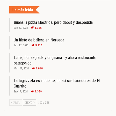
Lo más leído
Buena la pizza Eléctrica, pero debut y despedida
Sep 29, 2023
6.375
Un filete de ballena en Noruega
Jun 12, 2023
5.813
Luma, flor sagrada y originaria… y ahora restaurante
patagónico
Mar 27, 2024
4.818
La fugazzeta es inocente, no así sus hacedores de El
Cuartito
Sep 17, 2024
4.339
PREV
NEXT
1 De 238