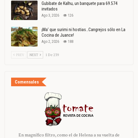
Gubibate de Kalhu, un banquete para 69.574
invitados
Ago 3, 2026
126
¡Ma’ que surimi ni hostias…Cangrejos sólo en La
Cocina de Juance!
Ago 2, 2026
188
PREV
NEXT
1 De 239
Comensales
En magnífico filtro, como el de Helena a su vuelta de