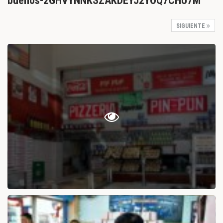
buenos-2GHVYNNKSZAKDEYJ2YOQ7CHU7M
SIGUIENTE