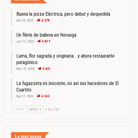
Buena la pizza Eléctrica, pero debut y despedida
Sep 29, 2023
6.378
Un filete de ballena en Noruega
Jun 12, 2023
5.817
Luma, flor sagrada y originaria… y ahora restaurante
patagónico
Mar 27, 2024
4.821
La fugazzeta es inocente, no así sus hacedores de El
Cuartito
Sep 17, 2024
4.345
PREV
NEXT
1 De 239
Lo más nuevo