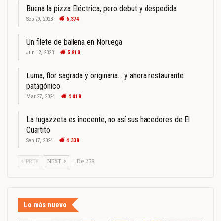
Buena la pizza Eléctrica, pero debut y despedida
Sep 29, 2023
6.374
Un filete de ballena en Noruega
Jun 12, 2023
5.810
Luma, flor sagrada y originaria… y ahora restaurante
patagónico
Mar 27, 2024
4.818
La fugazzeta es inocente, no así sus hacedores de El
Cuartito
Sep 17, 2024
4.338
PREV
NEXT
1 De 238
Lo más nuevo