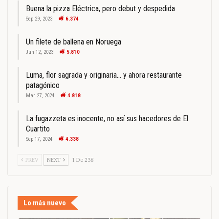
Buena la pizza Eléctrica, pero debut y despedida
Sep 29, 2023
6.374
Un filete de ballena en Noruega
Jun 12, 2023
5.810
Luma, flor sagrada y originaria… y ahora restaurante
patagónico
Mar 27, 2024
4.818
La fugazzeta es inocente, no así sus hacedores de El
Cuartito
Sep 17, 2024
4.338
PREV
NEXT
1 De 238
Lo más nuevo