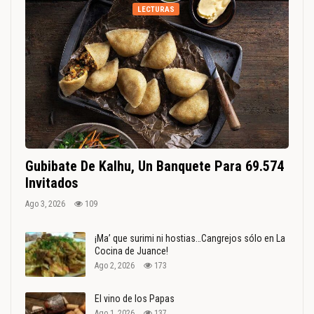
LECTURAS
Gubibate De Kalhu, Un Banquete Para 69.574
Invitados
Ago 3, 2026
109
¡Ma’ que surimi ni hostias…Cangrejos sólo en La
Cocina de Juance!
Ago 2, 2026
173
El vino de los Papas
Ago 1, 2026
137