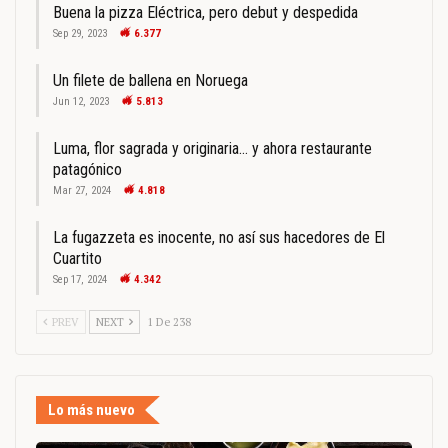
Buena la pizza Eléctrica, pero debut y despedida
Sep 29, 2023
6.377
Un filete de ballena en Noruega
Jun 12, 2023
5.813
Luma, flor sagrada y originaria… y ahora restaurante
patagónico
Mar 27, 2024
4.818
La fugazzeta es inocente, no así sus hacedores de El
Cuartito
Sep 17, 2024
4.342
PREV
NEXT
1 De 238
Lo más nuevo