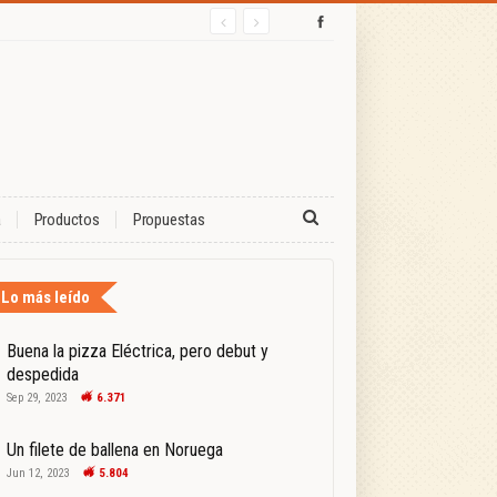
a
Productos
Propuestas
Lo más leído
Buena la pizza Eléctrica, pero debut y
despedida
Sep 29, 2023
6.371
Un filete de ballena en Noruega
Jun 12, 2023
5.804