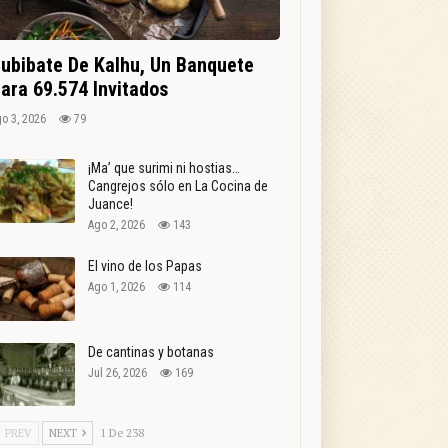
ubibate De Kalhu, Un Banquete
ara 69.574 Invitados
o 3, 2026
79
¡Ma’ que surimi ni hostias…
Cangrejos sólo en La Cocina de
Juance!
Ago 2, 2026
143
El vino de los Papas
Ago 1, 2026
114
De cantinas y botanas
Jul 26, 2026
169
PREV
NEXT
1 De 238