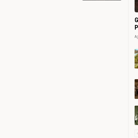
G
P
Ag