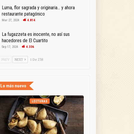
Luma, flor sagrada y originaria… y ahora
restaurante patagónico
Mar 27, 2024
4.814
La fugazzeta es inocente, no así sus
hacedores de El Cuartito
Sep 17, 2024
4.336
PREV
NEXT
1 De 238
Lo más nuevo
LECTURAS