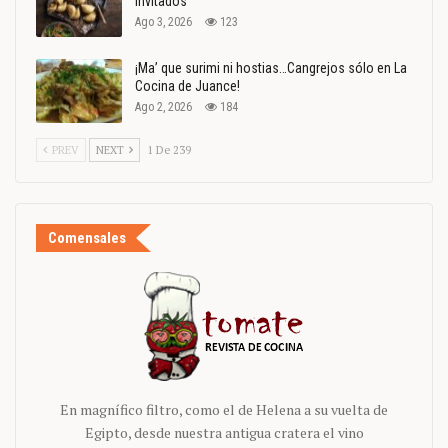
invitados
Ago 3, 2026
123
¡Ma’ que surimi ni hostias…Cangrejos sólo en La
Cocina de Juance!
Ago 2, 2026
184
PREV
NEXT
1 De 239
Comensales
En magnífico filtro, como el de Helena a su vuelta de
Egipto, desde nuestra antigua cratera el vino