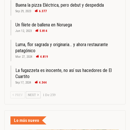
Buena la pizza Eléctrica, pero debut y despedida
Sep 29, 2023
6.377
Un filete de ballena en Noruega
Jun 12, 2023
5.814
Luma, flor sagrada y originaria… y ahora restaurante
patagónico
Mar 27, 2024
4.819
La fugazzeta es inocente, no así sus hacedores de El
Cuartito
Sep 17, 2024
4.344
PREV
NEXT
1 De 239
Lo más nuevo