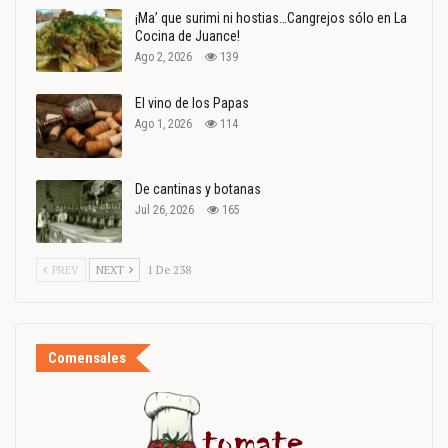
¡Ma’ que surimi ni hostias…Cangrejos sólo en La
Cocina de Juance!
Ago 2, 2026
139
El vino de los Papas
Ago 1, 2026
114
De cantinas y botanas
Jul 26, 2026
165
PREV
NEXT
1 De 238
Comensales