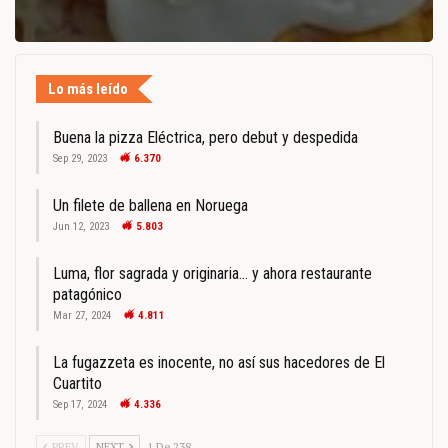
Lo más leído
Buena la pizza Eléctrica, pero debut y despedida
Sep 29, 2023
6.370
Un filete de ballena en Noruega
Jun 12, 2023
5.803
Luma, flor sagrada y originaria… y ahora restaurante
patagónico
Mar 27, 2024
4.811
La fugazzeta es inocente, no así sus hacedores de El
Cuartito
Sep 17, 2024
4.336
PREV
NEXT
1 De 238