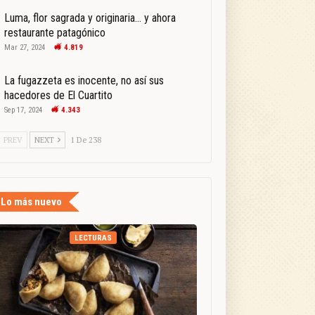
Luma, flor sagrada y originaria… y ahora
restaurante patagónico
Mar 27, 2024
4.819
La fugazzeta es inocente, no así sus
hacedores de El Cuartito
Sep 17, 2024
4.343
PREV
NEXT
1 De 238
Lo más nuevo
LECTURAS