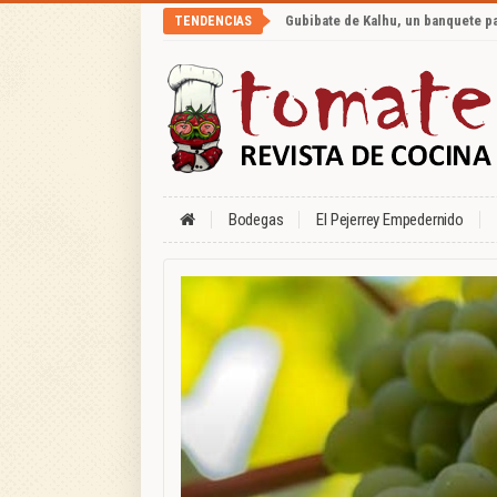
Gubibate de Kalhu, un banquete p
TENDENCIAS
Bodegas
El Pejerrey Empedernido