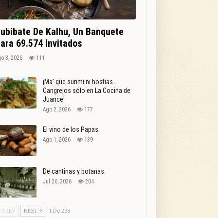
ubibate De Kalhu, Un Banquete
ara 69.574 Invitados
o 3, 2026
111
¡Ma’ que surimi ni hostias…
Cangrejos sólo en La Cocina de
Juance!
Ago 2, 2026
177
El vino de los Papas
Ago 1, 2026
139
De cantinas y botanas
Jul 26, 2026
204
PREV
NEXT
1 De 238