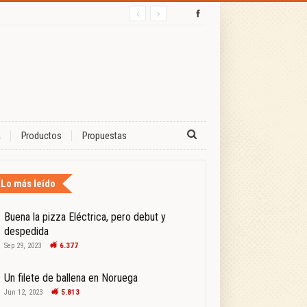
a
Productos
Propuestas
Lo más leído
Buena la pizza Eléctrica, pero debut y
despedida
Sep 29, 2023
6.377
Un filete de ballena en Noruega
Jun 12, 2023
5.813