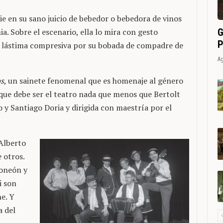
e en su sano juicio de bebedor o bebedora de vinos
G
. Sobre el escenario, ella lo mira con gesto
P
 lástima compresiva por su bobada de compadre de
Ag
os
, un sainete fenomenal que es homenaje al género
 que debe ser el teatro nada que menos que Bertolt
 y Santiago Doria y dirigida con maestría por el
Alberto
 otros.
oneón y
i son
e. Y
a del