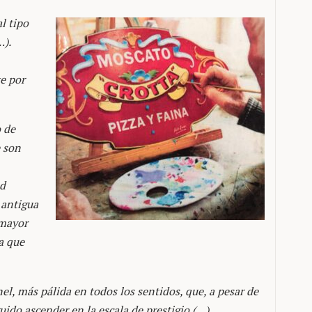
l tipo
…).
e por
o de
 son
ad
 antigua
 mayor
a que
el, más pálida en todos los sentidos, que, a pesar de
ido ascender en la escala de prestigio (…).