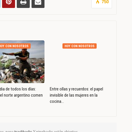
750
HOY CON NOSOTROS
HOY CON NOSOTROS
dia de todos los días:
Entre ollas y recuerdos: el papel
del norte argentino comen
invisible de las mujeres en la
cocina…
os, pero
trackbacks
Y pingbacks están abiertos.