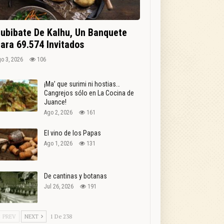
ubibate De Kalhu, Un Banquete
ara 69.574 Invitados
o 3, 2026
106
¡Ma’ que surimi ni hostias…
Cangrejos sólo en La Cocina de
Juance!
Ago 2, 2026
161
El vino de los Papas
Ago 1, 2026
131
De cantinas y botanas
Jul 26, 2026
191
PREV
NEXT
1 De 238