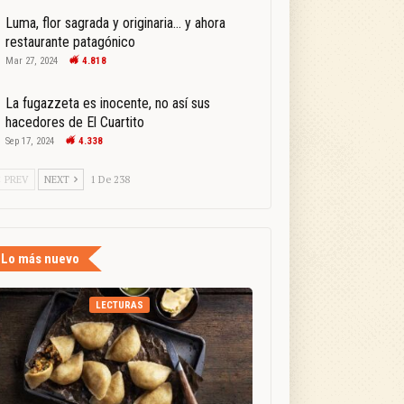
Luma, flor sagrada y originaria… y ahora
restaurante patagónico
Mar 27, 2024
4.818
La fugazzeta es inocente, no así sus
hacedores de El Cuartito
Sep 17, 2024
4.338
PREV
NEXT
1 De 238
Lo más nuevo
LECTURAS