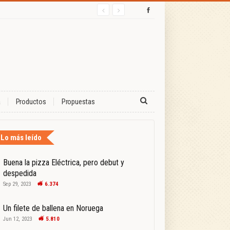
a
Productos
Propuestas
Lo más leído
Buena la pizza Eléctrica, pero debut y
despedida
Sep 29, 2023
6.374
Un filete de ballena en Noruega
Jun 12, 2023
5.810