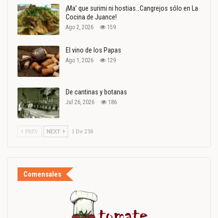
¡Ma’ que surimi ni hostias…Cangrejos sólo en La
Cocina de Juance!
Ago 2, 2026
159
El vino de los Papas
Ago 1, 2026
129
De cantinas y botanas
Jul 26, 2026
186
PREV
NEXT
1 De 238
Comensales