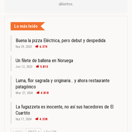
abiertos.
Lo más leído
Buena la pizza Eléctrica, pero debut y despedida
Sep 29, 2023
6.374
Un filete de ballena en Noruega
Jun 12, 2023
5.810
Luma, flor sagrada y originaria… y ahora restaurante
patagónico
Mar 27, 2024
4.818
La fugazzeta es inocente, no así sus hacedores de El
Cuartito
Sep 17, 2024
4.338
PREV
NEXT
1 De 238