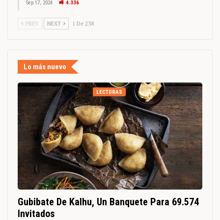
Sep 17, 2024
4.336
PREV
NEXT
1 De 238
Lo más nuevo
LECTURAS
Gubibate De Kalhu, Un Banquete Para 69.574
Invitados