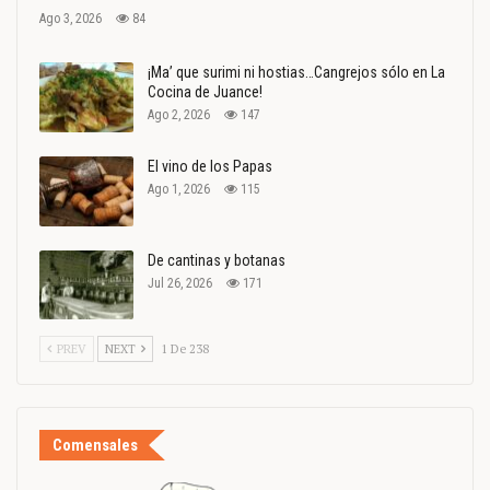
Ago 3, 2026
84
¡Ma’ que surimi ni hostias…Cangrejos sólo en La
Cocina de Juance!
Ago 2, 2026
147
El vino de los Papas
Ago 1, 2026
115
De cantinas y botanas
Jul 26, 2026
171
PREV
NEXT
1 De 238
Comensales