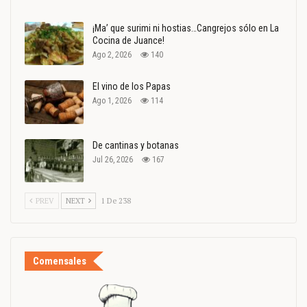
¡Ma’ que surimi ni hostias…Cangrejos sólo en La
Cocina de Juance!
Ago 2, 2026
140
El vino de los Papas
Ago 1, 2026
114
De cantinas y botanas
Jul 26, 2026
167
PREV
NEXT
1 De 238
Comensales