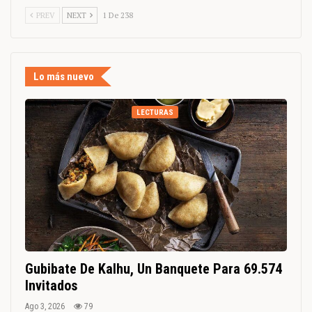
PREV
NEXT
1 De 238
Lo más nuevo
LECTURAS
Gubibate De Kalhu, Un Banquete Para 69.574
Invitados
Ago 3, 2026
79