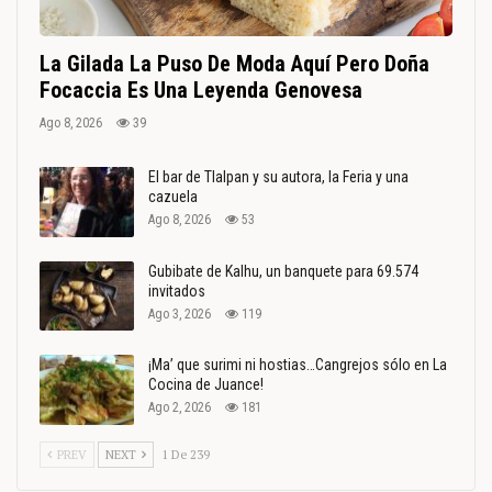
La Gilada La Puso De Moda Aquí Pero Doña
Focaccia Es Una Leyenda Genovesa
Ago 8, 2026
39
El bar de Tlalpan y su autora, la Feria y una
cazuela
Ago 8, 2026
53
Gubibate de Kalhu, un banquete para 69.574
invitados
Ago 3, 2026
119
¡Ma’ que surimi ni hostias…Cangrejos sólo en La
Cocina de Juance!
Ago 2, 2026
181
PREV
NEXT
1 De 239