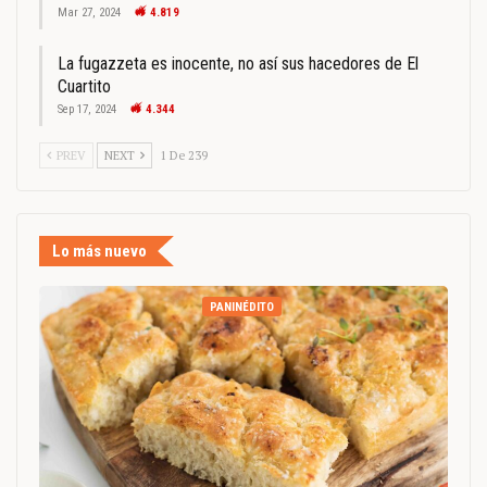
Mar 27, 2024
4.819
La fugazzeta es inocente, no así sus hacedores de El
Cuartito
Sep 17, 2024
4.344
PREV
NEXT
1 De 239
Lo más nuevo
PANINÉDITO