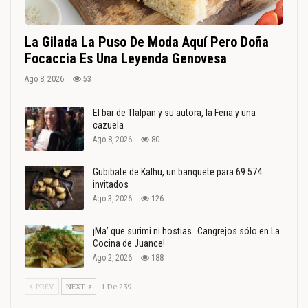
La Gilada La Puso De Moda Aquí Pero Doña
Focaccia Es Una Leyenda Genovesa
Ago 8, 2026
53
El bar de Tlalpan y su autora, la Feria y una
cazuela
Ago 8, 2026
80
Gubibate de Kalhu, un banquete para 69.574
invitados
Ago 3, 2026
126
¡Ma’ que surimi ni hostias…Cangrejos sólo en La
Cocina de Juance!
Ago 2, 2026
188
PREV
NEXT
1 De 239