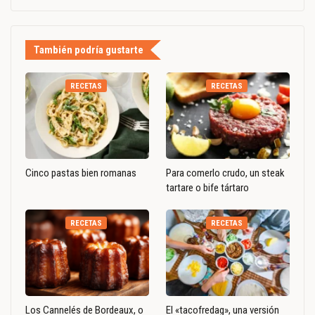
También podría gustarte
RECETAS
RECETAS
Cinco pastas bien romanas
Para comerlo crudo, un steak
tartare o bife tártaro
RECETAS
RECETAS
Los Cannelés de Bordeaux, o
El «tacofredag», una versión