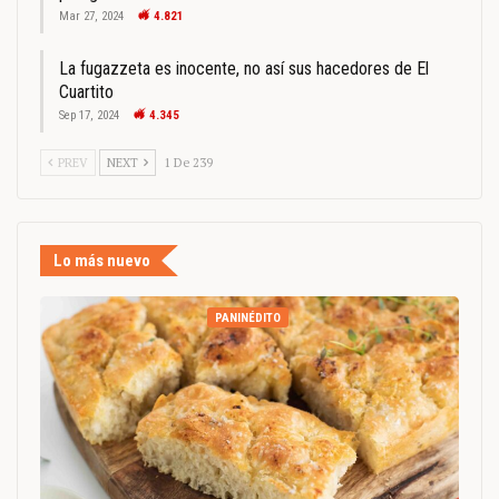
Mar 27, 2024
4.821
La fugazzeta es inocente, no así sus hacedores de El
Cuartito
Sep 17, 2024
4.345
PREV
NEXT
1 De 239
Lo más nuevo
PANINÉDITO