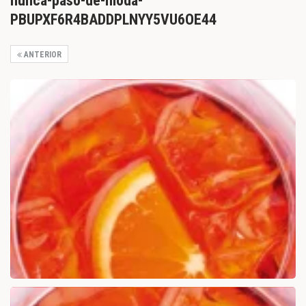
nunca-paso-de-moda-
PBUPXF6R4BADDPLNYY5VU6OE44
ANTERIOR