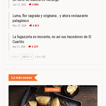
Jun 12, 2023
5.806
Luma, flor sagrada y originaria… y ahora restaurante
patagónico
Mar 27, 2024
4.815
La fugazzeta es inocente, no así sus hacedores de El
Cuartito
Sep 17, 2024
4.337
PREV
NEXT
1 De 238
Lo más nuevo
LECTURAS