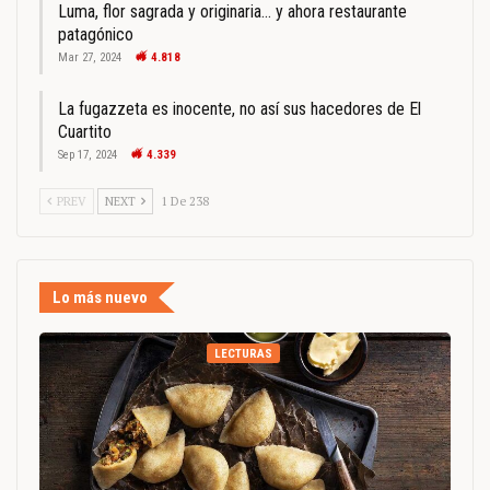
Luma, flor sagrada y originaria… y ahora restaurante
patagónico
Mar 27, 2024
4.818
La fugazzeta es inocente, no así sus hacedores de El
Cuartito
Sep 17, 2024
4.339
PREV
NEXT
1 De 238
Lo más nuevo
LECTURAS