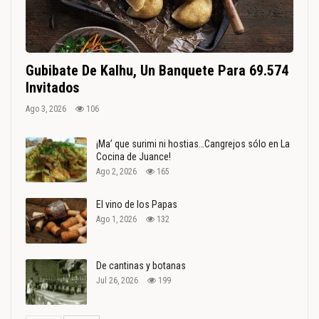
Gubibate De Kalhu, Un Banquete Para 69.574
Invitados
Ago 3, 2026
106
¡Ma’ que surimi ni hostias…Cangrejos sólo en La
Cocina de Juance!
Ago 2, 2026
165
El vino de los Papas
Ago 1, 2026
132
De cantinas y botanas
Jul 26, 2026
199