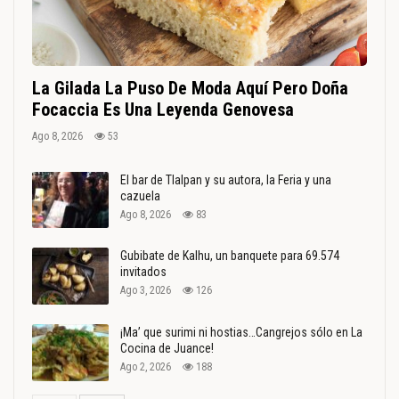
La Gilada La Puso De Moda Aquí Pero Doña
Focaccia Es Una Leyenda Genovesa
Ago 8, 2026
53
El bar de Tlalpan y su autora, la Feria y una
cazuela
Ago 8, 2026
83
Gubibate de Kalhu, un banquete para 69.574
invitados
Ago 3, 2026
126
¡Ma’ que surimi ni hostias…Cangrejos sólo en La
Cocina de Juance!
Ago 2, 2026
188