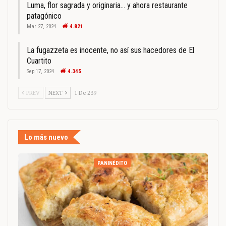
Luma, flor sagrada y originaria… y ahora restaurante
patagónico
Mar 27, 2024
4.821
La fugazzeta es inocente, no así sus hacedores de El
Cuartito
Sep 17, 2024
4.345
PREV
NEXT
1 De 239
Lo más nuevo
PANINÉDITO