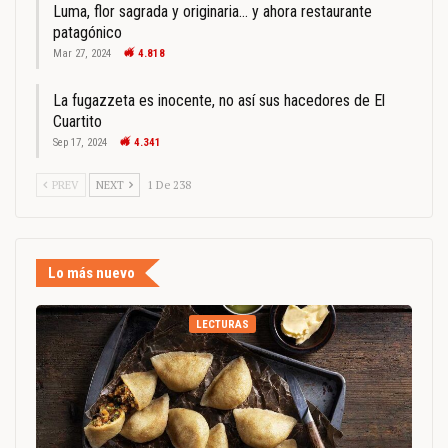
Luma, flor sagrada y originaria… y ahora restaurante
patagónico
Mar 27, 2024
4.818
La fugazzeta es inocente, no así sus hacedores de El
Cuartito
Sep 17, 2024
4.341
PREV
NEXT
1 De 238
Lo más nuevo
LECTURAS