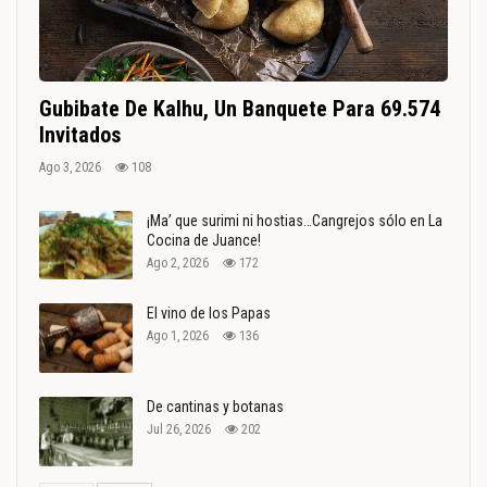
Gubibate De Kalhu, Un Banquete Para 69.574
Invitados
Ago 3, 2026
108
¡Ma’ que surimi ni hostias…Cangrejos sólo en La
Cocina de Juance!
Ago 2, 2026
172
El vino de los Papas
Ago 1, 2026
136
De cantinas y botanas
Jul 26, 2026
202