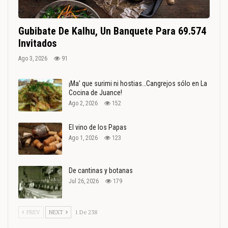
Gubibate De Kalhu, Un Banquete Para 69.574
Invitados
Ago 3, 2026
91
¡Ma’ que surimi ni hostias…Cangrejos sólo en La
Cocina de Juance!
Ago 2, 2026
152
El vino de los Papas
Ago 1, 2026
123
De cantinas y botanas
Jul 26, 2026
179
PREV
NEXT
1 De 238