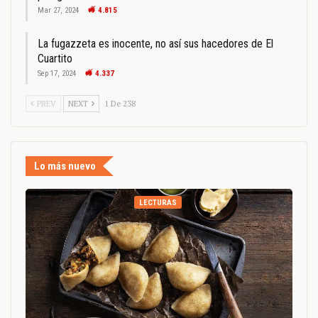
Mar 27, 2024
4.815
La fugazzeta es inocente, no así sus hacedores de El
Cuartito
Sep 17, 2024
4.337
PREV
NEXT
1 De 238
Lo más nuevo
LECTURAS