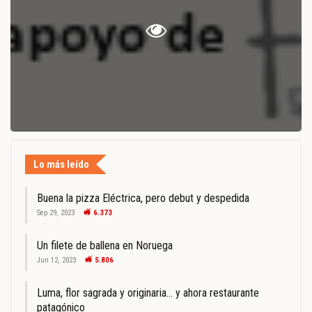
Lo más leído
Buena la pizza Eléctrica, pero debut y despedida
Sep 29, 2023
6.373
Un filete de ballena en Noruega
Jun 12, 2023
5.806
Luma, flor sagrada y originaria… y ahora restaurante
patagónico