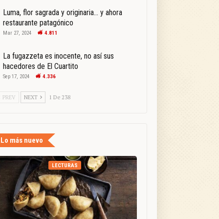
Luma, flor sagrada y originaria… y ahora
restaurante patagónico
Mar 27, 2024
4.811
La fugazzeta es inocente, no así sus
hacedores de El Cuartito
Sep 17, 2024
4.336
PREV
NEXT
1 De 238
Lo más nuevo
LECTURAS