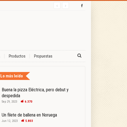
a
Productos
Propuestas
Lo más leído
Buena la pizza Eléctrica, pero debut y
despedida
Sep 29, 2023
6.370
Un filete de ballena en Noruega
Jun 12, 2023
5.803