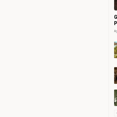
G
P
Ag