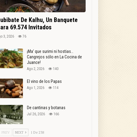
ubibate De Kalhu, Un Banquete
ara 69.574 Invitados
o 3, 2026
76
¡Ma’ que surimi ni hostias…
Cangrejos sólo en La Cocina de
Juance!
Ago 2, 2026
140
El vino de los Papas
Ago 1, 2026
114
De cantinas y botanas
Jul 26, 2026
166
PREV
NEXT
1 De 238