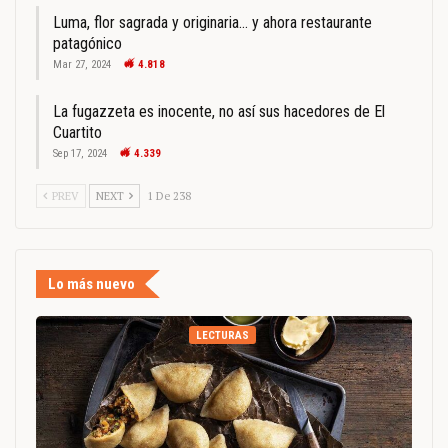
Luma, flor sagrada y originaria… y ahora restaurante
patagónico
Mar 27, 2024
4.818
La fugazzeta es inocente, no así sus hacedores de El
Cuartito
Sep 17, 2024
4.339
PREV
NEXT
1 De 238
Lo más nuevo
LECTURAS