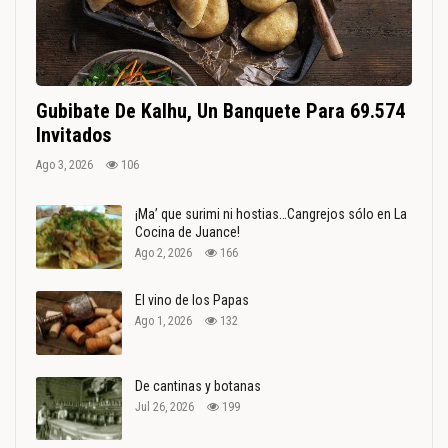
Gubibate De Kalhu, Un Banquete Para 69.574
Invitados
Ago 3, 2026
106
¡Ma’ que surimi ni hostias…Cangrejos sólo en La
Cocina de Juance!
Ago 2, 2026
166
El vino de los Papas
Ago 1, 2026
132
De cantinas y botanas
Jul 26, 2026
199