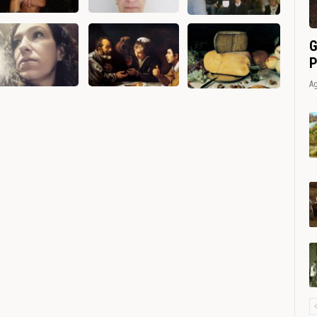
G
P
Ag