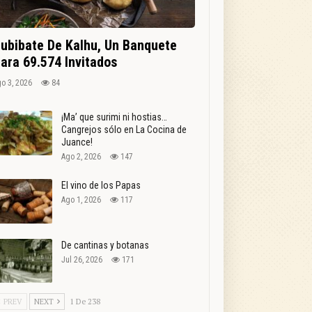
ubibate De Kalhu, Un Banquete
ara 69.574 Invitados
o 3, 2026
84
¡Ma’ que surimi ni hostias…
Cangrejos sólo en La Cocina de
Juance!
Ago 2, 2026
147
El vino de los Papas
Ago 1, 2026
117
De cantinas y botanas
Jul 26, 2026
171
PREV
NEXT
1 De 238