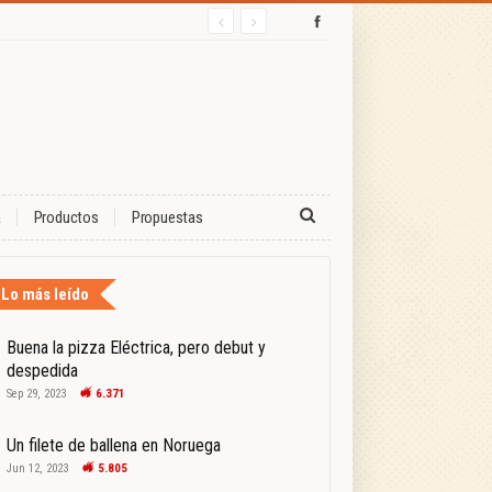
a
Productos
Propuestas
Lo más leído
Buena la pizza Eléctrica, pero debut y
despedida
Sep 29, 2023
6.371
Un filete de ballena en Noruega
Jun 12, 2023
5.805