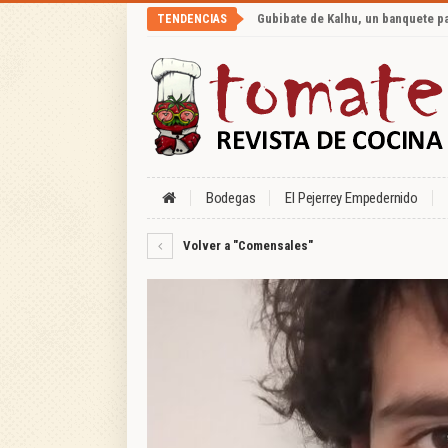
Gubibate de Kalhu, un banquete p
TENDENCIAS
Bodegas
El Pejerrey Empedernido
Volver a "Comensales"