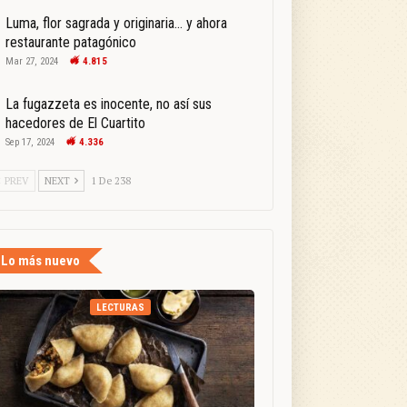
Luma, flor sagrada y originaria… y ahora
restaurante patagónico
Mar 27, 2024
4.815
La fugazzeta es inocente, no así sus
hacedores de El Cuartito
Sep 17, 2024
4.336
PREV
NEXT
1 De 238
Lo más nuevo
LECTURAS