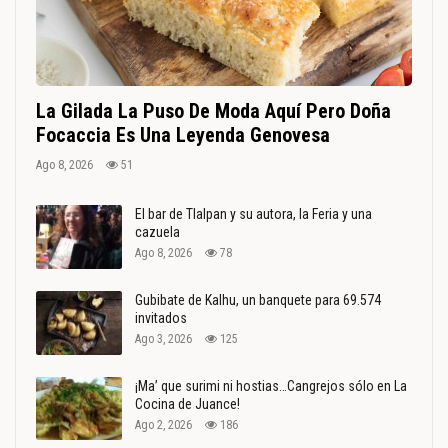
La Gilada La Puso De Moda Aquí Pero Doña
Focaccia Es Una Leyenda Genovesa
Ago 8, 2026
51
El bar de Tlalpan y su autora, la Feria y una
cazuela
Ago 8, 2026
78
Gubibate de Kalhu, un banquete para 69.574
invitados
Ago 3, 2026
125
¡Ma’ que surimi ni hostias…Cangrejos sólo en La
Cocina de Juance!
Ago 2, 2026
186