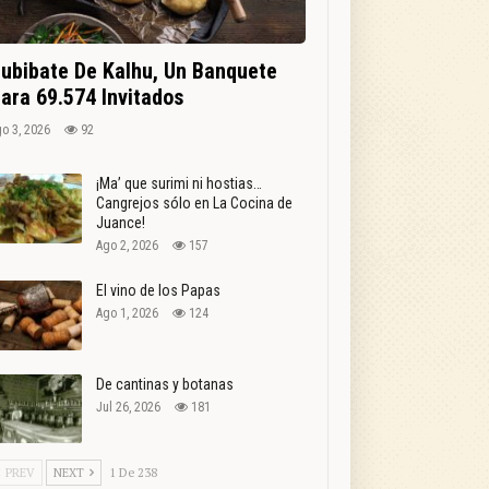
ubibate De Kalhu, Un Banquete
ara 69.574 Invitados
o 3, 2026
92
¡Ma’ que surimi ni hostias…
Cangrejos sólo en La Cocina de
Juance!
Ago 2, 2026
157
El vino de los Papas
Ago 1, 2026
124
De cantinas y botanas
Jul 26, 2026
181
PREV
NEXT
1 De 238