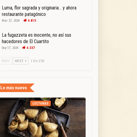
Luma, flor sagrada y originaria… y ahora
restaurante patagónico
Mar 27, 2024
4.815
La fugazzeta es inocente, no así sus
hacedores de El Cuartito
Sep 17, 2024
4.337
PREV
NEXT
1 De 238
Lo más nuevo
LECTURAS