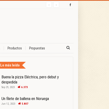
a
Productos
Propuestas
Lo más leído
Buena la pizza Eléctrica, pero debut y
despedida
Sep 29, 2023
6.373
Un filete de ballena en Noruega
Jun 12, 2023
5.807