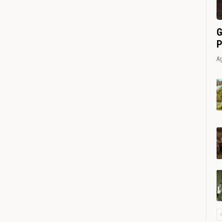
G
P
Ag