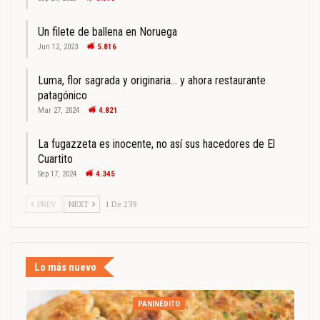
Un filete de ballena en Noruega
Jun 12, 2023
5.816
Luma, flor sagrada y originaria… y ahora restaurante
patagónico
Mar 27, 2024
4.821
La fugazzeta es inocente, no así sus hacedores de El
Cuartito
Sep 17, 2024
4.345
PREV
NEXT
1 De 239
Lo más nuevo
PANINÉDITO