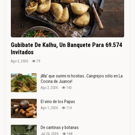
Gubibate De Kalhu, Un Banquete Para 69.574
Invitados
Ago 3, 2026
79
¡Ma’ que surimi ni hostias…Cangrejos sólo en La
Cocina de Juance!
Ago 2, 2026
143
El vino de los Papas
Ago 1, 2026
114
De cantinas y botanas
Jul 26, 2026
168