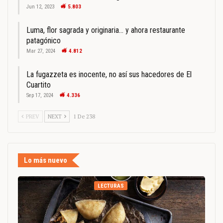
Jun 12, 2023
5.803
Luma, flor sagrada y originaria… y ahora restaurante
patagónico
Mar 27, 2024
4.812
La fugazzeta es inocente, no así sus hacedores de El
Cuartito
Sep 17, 2024
4.336
PREV
NEXT
1 De 238
Lo más nuevo
LECTURAS