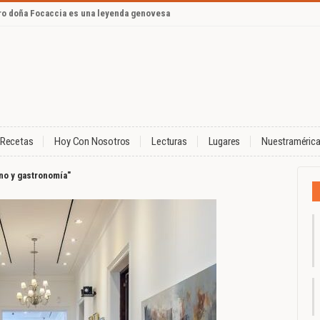
ero doña Focaccia es una leyenda genovesa
Recetas
Hoy Con Nosotros
Lecturas
Lugares
Nuestraméric
no y gastronomía"