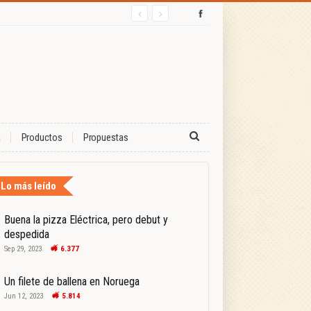
a
Productos
Propuestas
Lo más leído
Buena la pizza Eléctrica, pero debut y
despedida
Sep 29, 2023
6.377
Un filete de ballena en Noruega
Jun 12, 2023
5.814