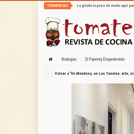
La gilada la puso de moda aquí p
TENDENCIAS
Bodegas
El Pejerrey Empedernido
Volver a "En Mendoza, en Los Toneles: arte, vi