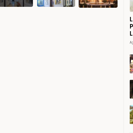
L
P
L
Ag