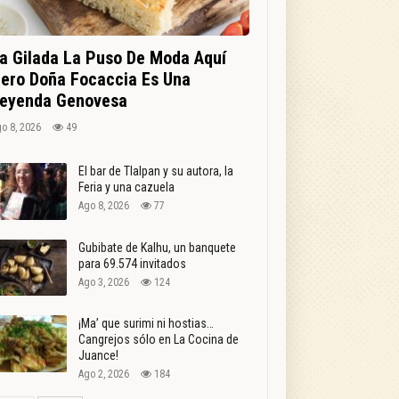
a Gilada La Puso De Moda Aquí
ero Doña Focaccia Es Una
eyenda Genovesa
o 8, 2026
49
El bar de Tlalpan y su autora, la
Feria y una cazuela
Ago 8, 2026
77
Gubibate de Kalhu, un banquete
para 69.574 invitados
Ago 3, 2026
124
¡Ma’ que surimi ni hostias…
Cangrejos sólo en La Cocina de
Juance!
Ago 2, 2026
184