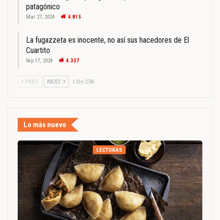
patagónico
Mar 27, 2024
4.815
La fugazzeta es inocente, no así sus hacedores de El
Cuartito
Sep 17, 2024
4.337
PREV
NEXT
1 De 238
Lo más nuevo
LECTURAS