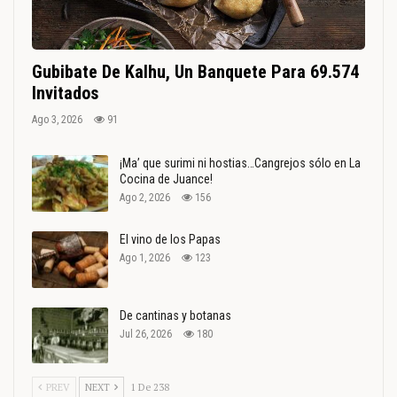
Gubibate De Kalhu, Un Banquete Para 69.574
Invitados
Ago 3, 2026
91
¡Ma’ que surimi ni hostias…Cangrejos sólo en La
Cocina de Juance!
Ago 2, 2026
156
El vino de los Papas
Ago 1, 2026
123
De cantinas y botanas
Jul 26, 2026
180
PREV
NEXT
1 De 238