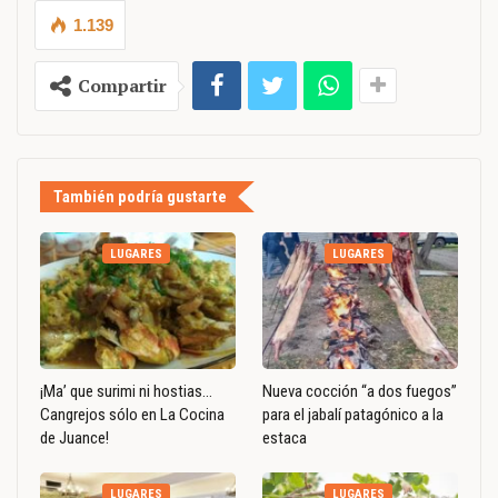
1.139
Compartir
También podría gustarte
LUGARES
LUGARES
¡Ma’ que surimi ni hostias…
Nueva cocción “a dos fuegos”
Cangrejos sólo en La Cocina
para el jabalí patagónico a la
de Juance!
estaca
LUGARES
LUGARES