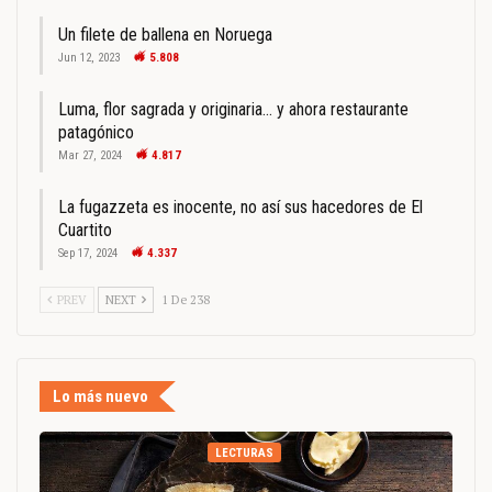
Un filete de ballena en Noruega
Jun 12, 2023
5.808
Luma, flor sagrada y originaria… y ahora restaurante
patagónico
Mar 27, 2024
4.817
La fugazzeta es inocente, no así sus hacedores de El
Cuartito
Sep 17, 2024
4.337
PREV
NEXT
1 De 238
Lo más nuevo
LECTURAS