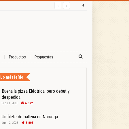
a
Productos
Propuestas
Lo más leído
Buena la pizza Eléctrica, pero debut y
despedida
Sep 29, 2023
6.372
Un filete de ballena en Noruega
Jun 12, 2023
5.805