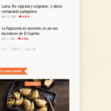
Luma, flor sagrada y originaria… y ahora
restaurante patagónico
Mar 27, 2024
4.815
La fugazzeta es inocente, no así sus
hacedores de El Cuartito
Sep 17, 2024
4.336
PREV
NEXT
1 De 238
Lo más nuevo
LECTURAS