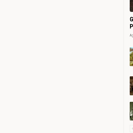
G
P
Ag