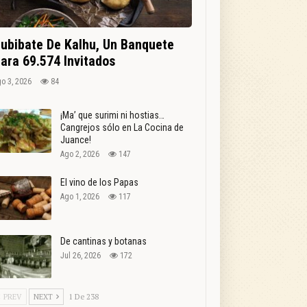
ubibate De Kalhu, Un Banquete
ara 69.574 Invitados
o 3, 2026
84
¡Ma’ que surimi ni hostias…
Cangrejos sólo en La Cocina de
Juance!
Ago 2, 2026
147
El vino de los Papas
Ago 1, 2026
117
De cantinas y botanas
Jul 26, 2026
172
PREV
NEXT
1 De 238