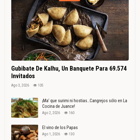
Gubibate De Kalhu, Un Banquete Para 69.574
Invitados
Ago 3, 2026
105
¡Ma’ que surimi ni hostias…Cangrejos sólo en La
Cocina de Juance!
Ago 2, 2026
160
El vino de los Papas
Ago 1, 2026
130