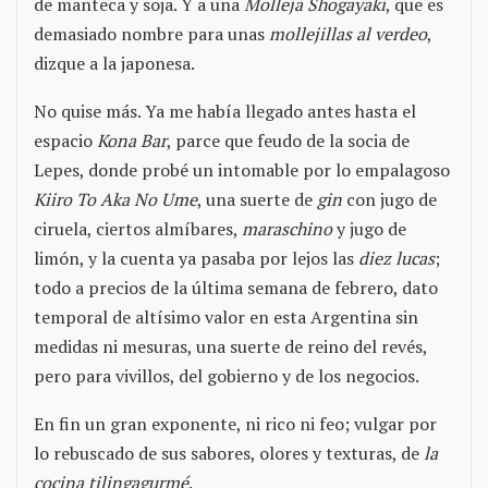
de manteca y soja. Y a una
Molleja Shogayaki
, que es
demasiado nombre para unas
mollejillas al verdeo
,
dizque a la japonesa.
No quise más. Ya me había llegado antes hasta el
espacio
Kona Bar
, parce que feudo de la socia de
Lepes, donde probé un intomable por lo empalagoso
Kiiro To Aka No Ume
, una suerte de
gin
con jugo de
ciruela, ciertos almíbares,
maraschino
y jugo de
limón, y la cuenta ya pasaba por lejos las
diez lucas
;
todo a precios de la última semana de febrero, dato
temporal de altísimo valor en esta Argentina sin
medidas ni mesuras, una suerte de reino del revés,
pero para vivillos, del gobierno y de los negocios.
En fin un gran exponente, ni rico ni feo; vulgar por
lo rebuscado de sus sabores, olores y texturas, de
la
cocina tilingagurmé
.