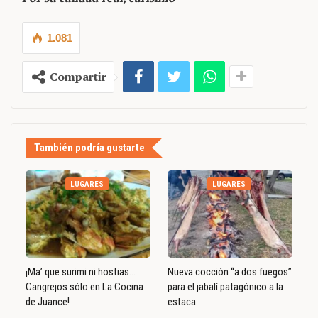
1.081
Compartir
También podría gustarte
LUGARES
LUGARES
¡Ma’ que surimi ni hostias…
Nueva cocción “a dos fuegos”
Cangrejos sólo en La Cocina
para el jabalí patagónico a la
de Juance!
estaca