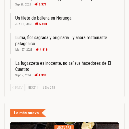
Sep 29, 2023
6.374
Un filete de ballena en Noruega
Jun 12, 2023
5.810
Luma, flor sagrada y originaria… y ahora restaurante
patagónico
Mar 27, 2024
4.818
La fugazzeta es inocente, no así sus hacedores de El
Cuartito
Sep 17, 2024
4.338
PREV
NEXT
1 De 238
Lo más nuevo
LECTURAS