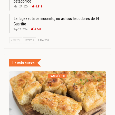
patagónico
Mar 27, 2024
4.819
La fugazzeta es inocente, no así sus hacedores de El
Cuartito
Sep 17, 2024
4.344
PREV
NEXT
1 De 239
Lo más nuevo
PANINÉDITO