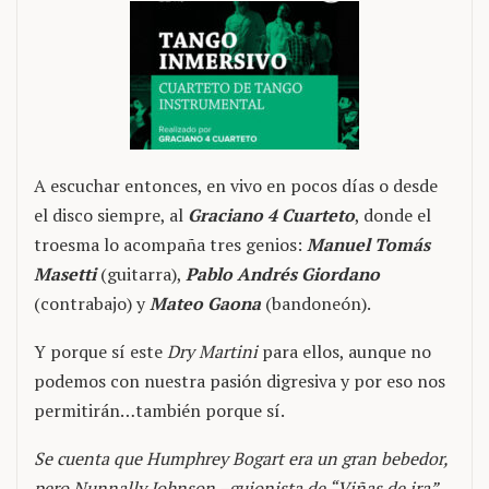
A escuchar entonces, en vivo en pocos días o desde
el disco siempre, al
Graciano 4 Cuarteto
, donde el
troesma lo acompaña tres genios:
Manuel Tomás
Masetti
(guitarra),
Pablo Andrés Giordano
(contrabajo) y
Mateo Gaona
(bandoneón).
Y porque sí este
Dry Martini
para ellos, aunque no
podemos con nuestra pasión digresiva y por eso nos
permitirán…también porque sí.
Se cuenta que Humphrey Bogart era un gran bebedor,
pero Nunnally Johnson –guionista de “Viñas de ira”