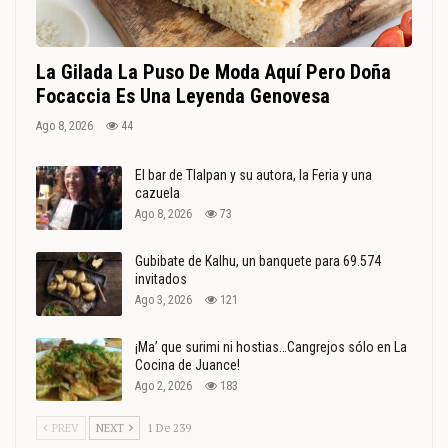
La Gilada La Puso De Moda Aquí Pero Doña
Focaccia Es Una Leyenda Genovesa
Ago 8, 2026
44
El bar de Tlalpan y su autora, la Feria y una
cazuela
Ago 8, 2026
73
Gubibate de Kalhu, un banquete para 69.574
invitados
Ago 3, 2026
121
¡Ma’ que surimi ni hostias…Cangrejos sólo en La
Cocina de Juance!
Ago 2, 2026
183
PREV
NEXT
1 De 239