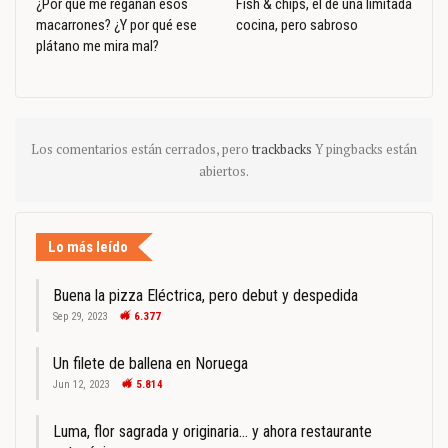
¿Por qué me regañan esos
Fish & chips, el de una limitada
macarrones? ¿Y por qué ese
cocina, pero sabroso
plátano me mira mal?
Los comentarios están cerrados, pero
trackbacks
Y pingbacks están
abiertos.
Lo más leído
Buena la pizza Eléctrica, pero debut y despedida
Sep 29, 2023
6.377
Un filete de ballena en Noruega
Jun 12, 2023
5.814
Luma, flor sagrada y originaria… y ahora restaurante