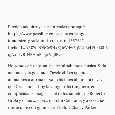
Pueden adquirir ya sus entradas por aquí:
https://www.passline.com/eventos/tango-
inmersivo-graciano-4-cuarteto-165751?
fbclid=IwAR07q9O5CcSNxKJlcV4w2qVUcBcJVhxL0h6-
qjAx4xvBtNBAmRsqwVq0Ryo
No somos críticos musicales ni sabemos música. Sí la
amamos y la gozamos. Desde ahí es que nos
animamos a afirmar – ya lo hicimos alguna otra vez –
que Graciano es hoy la vanguardia tanguera, en
complicidades mágicas entre los sonidos de Roberto
Grela y el los
jazzeros
de John Coltrane; y a veces se
nos ocurre con guiños de Troilo y Charly Parker.