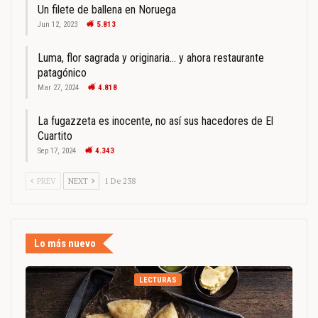
Un filete de ballena en Noruega
Jun 12, 2023
5.813
Luma, flor sagrada y originaria… y ahora restaurante
patagónico
Mar 27, 2024
4.818
La fugazzeta es inocente, no así sus hacedores de El
Cuartito
Sep 17, 2024
4.343
PREV
NEXT
1 De 238
Lo más nuevo
LECTURAS