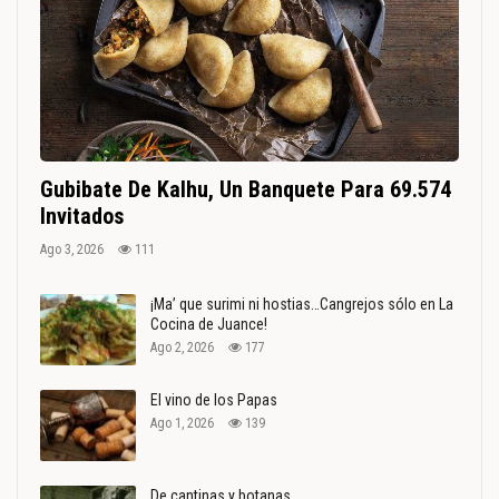
Gubibate De Kalhu, Un Banquete Para 69.574
Invitados
Ago 3, 2026
111
¡Ma’ que surimi ni hostias…Cangrejos sólo en La
Cocina de Juance!
Ago 2, 2026
177
El vino de los Papas
Ago 1, 2026
139
De cantinas y botanas