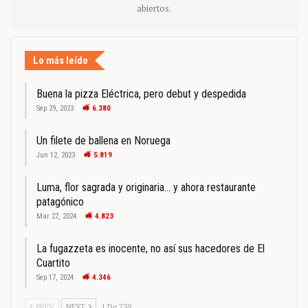
abiertos.
Lo más leído
Buena la pizza Eléctrica, pero debut y despedida
Sep 29, 2023
6.380
Un filete de ballena en Noruega
Jun 12, 2023
5.819
Luma, flor sagrada y originaria… y ahora restaurante
patagónico
Mar 27, 2024
4.823
La fugazzeta es inocente, no así sus hacedores de El
Cuartito
Sep 17, 2024
4.346
PREV
NEXT
1 De 239