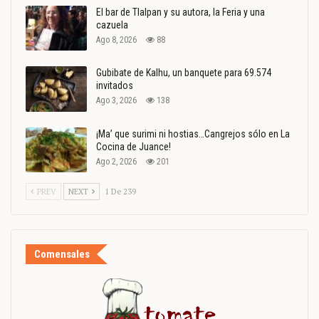
El bar de Tlalpan y su autora, la Feria y una
cazuela
Ago 8, 2026
88
Gubibate de Kalhu, un banquete para 69.574
invitados
Ago 3, 2026
138
¡Ma’ que surimi ni hostias…Cangrejos sólo en La
Cocina de Juance!
Ago 2, 2026
201
PREV
NEXT
1 De 239
Comensales