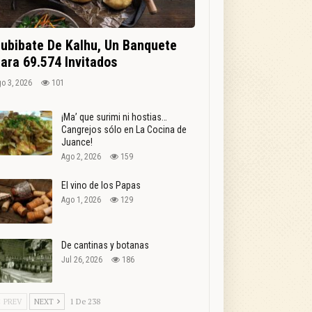
ubibate De Kalhu, Un Banquete
ara 69.574 Invitados
o 3, 2026
101
¡Ma’ que surimi ni hostias…
Cangrejos sólo en La Cocina de
Juance!
Ago 2, 2026
159
El vino de los Papas
Ago 1, 2026
129
De cantinas y botanas
Jul 26, 2026
186
PREV
NEXT
1 De 238