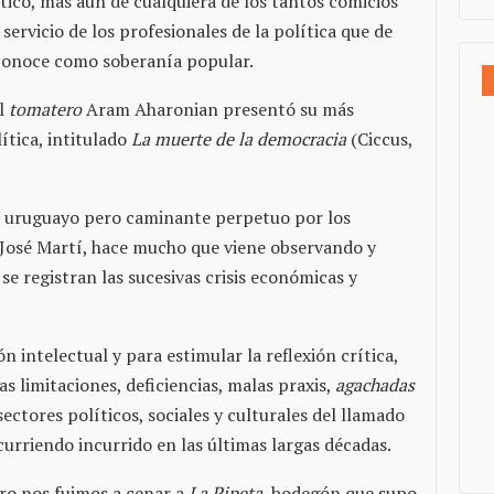
tico, más aún de cualquiera de los tantos comicios
ervicio de los profesionales de la política que de
e conoce como soberanía popular.
el
tomatero
Aram Aharonian presentó su más
ítica, intitulado
La muerte de la democracia
(Ciccus,
, uruguayo pero caminante perpetuo por los
 José Martí, hace mucho que viene observando y
se registran las sucesivas crisis económicas y
n intelectual y para estimular la reflexión crítica,
s limitaciones, deficiencias, malas praxis,
agachadas
sectores políticos, sociales y culturales del llamado
urriendo incurrido en las últimas largas décadas.
ero nos fuimos a cenar a
La Pipeta
, bodegón que supo