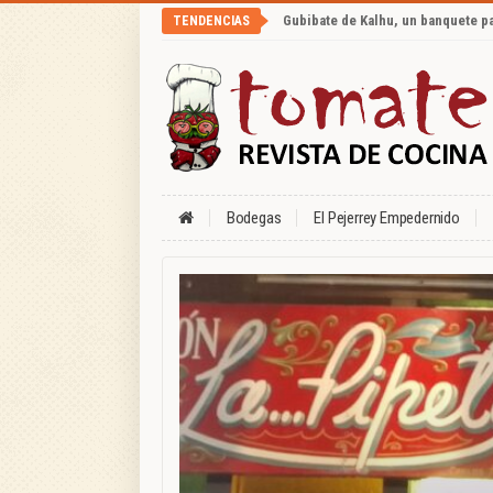
Gubibate de Kalhu, un banquete p
TENDENCIAS
Bodegas
El Pejerrey Empedernido