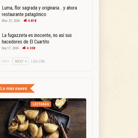
Luma, flor sagrada y originaria… y ahora
restaurante patagónico
Mar 27, 2024
4.818
La fugazzeta es inocente, no así sus
hacedores de El Cuartito
Sep 17, 2024
4.338
PREV
NEXT
1 De 238
Lo más nuevo
LECTURAS