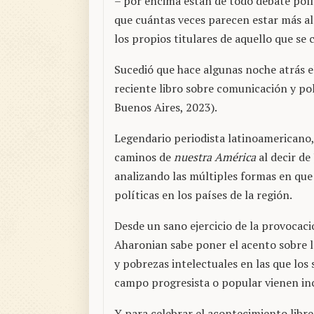
– por encima están de todo debate polí
que cuántas veces parecen estar más al s
los propios titulares de aquello que s
Sucedió que hace algunas noche atrás 
reciente libro sobre comunicación y pol
Buenos Aires, 2023).
Legendario periodista latinoamericano
caminos de
nuestra América
al decir de
analizando las múltiples formas en que 
políticas en los países de la región.
Desde un sano ejercicio de la provocació
Aharonian sabe poner el acento sobre la
y pobrezas intelectuales en las que los 
campo progresista o popular vienen inc
Y para celebrar el acontecimiento libr