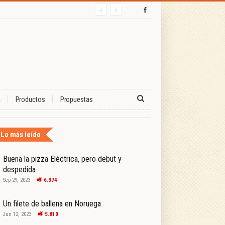
a
Productos
Propuestas
Lo más leído
Buena la pizza Eléctrica, pero debut y
despedida
Sep 29, 2023
6.374
Un filete de ballena en Noruega
Jun 12, 2023
5.810