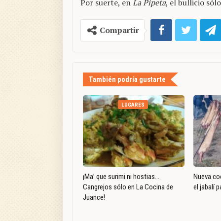
Por suerte, en
La Pipeta
, el bullicio só
Compartir
También podría gustarte
LUGARES
¡Ma’ que surimi ni hostias…
Nueva coc
Cangrejos sólo en La Cocina de
el jabalí 
Juance!