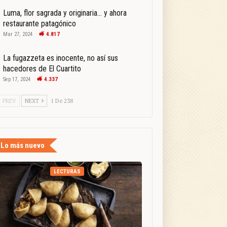
Luma, flor sagrada y originaria… y ahora
restaurante patagónico
Mar 27, 2024
4.817
La fugazzeta es inocente, no así sus
hacedores de El Cuartito
Sep 17, 2024
4.337
PREV
NEXT
1 De 238
Lo más nuevo
LECTURAS