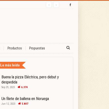
a
Productos
Propuestas
Lo más leído
Buena la pizza Eléctrica, pero debut y
despedida
Sep 29, 2023
6.374
Un filete de ballena en Noruega
Jun 12, 2023
5.807