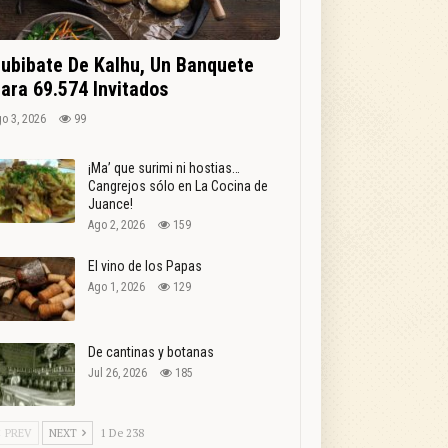
ubibate De Kalhu, Un Banquete
ara 69.574 Invitados
o 3, 2026
99
¡Ma’ que surimi ni hostias…
Cangrejos sólo en La Cocina de
Juance!
Ago 2, 2026
159
El vino de los Papas
Ago 1, 2026
129
De cantinas y botanas
Jul 26, 2026
185
PREV
NEXT
1 De 238