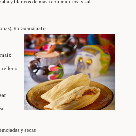
aba y blancos de masa con manteca y sal.
onas). En Guanajuato
e maíz
l relleno
ear
 se
remojadas y secas