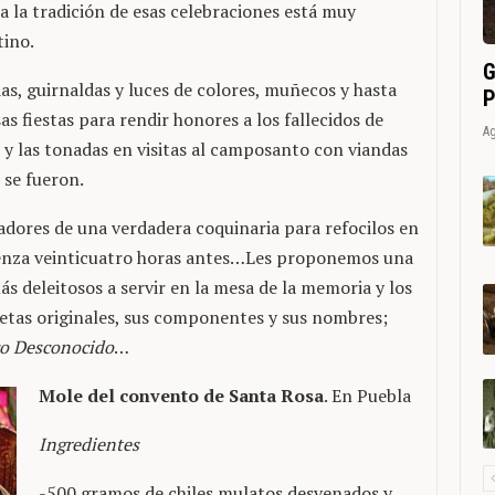
 la tradición de esas celebraciones está muy
tino.
G
as, guirnaldas y luces de colores, muñecos y hasta
P
as fiestas para rendir honores a los fallecidos de
Ag
s y las tonadas en visitas al camposanto con viandas
 se fueron.
adores de una verdadera coquinaria para refocilos en
mienza veinticuatro horas antes…Les proponemos una
ás deleitosos a servir en la mesa de la memoria y los
tas originales, sus componentes y sus nombres;
o Desconocido
…
Mole del convento de Santa Rosa
. En Puebla
Ingredientes
-500 gramos de chiles mulatos desvenados y