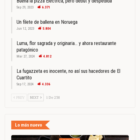
Buena la pizza Eléctrica, pero debut y despedida
Sep 29, 2023
6.371
Un filete de ballena en Noruega
Jun 12, 2023
5.804
Luma, flor sagrada y originaria… y ahora restaurante
patagónico
Mar 27, 2024
4.812
La fugazzeta es inocente, no así sus hacedores de El
Cuartito
Sep 17, 2024
4.336
PREV
NEXT
1 De 238
Lo más nuevo