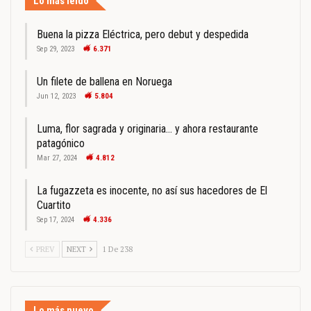
Lo más leído
Buena la pizza Eléctrica, pero debut y despedida
Sep 29, 2023
6.371
Un filete de ballena en Noruega
Jun 12, 2023
5.804
Luma, flor sagrada y originaria… y ahora restaurante
patagónico
Mar 27, 2024
4.812
La fugazzeta es inocente, no así sus hacedores de El
Cuartito
Sep 17, 2024
4.336
PREV
NEXT
1 De 238
Lo más nuevo