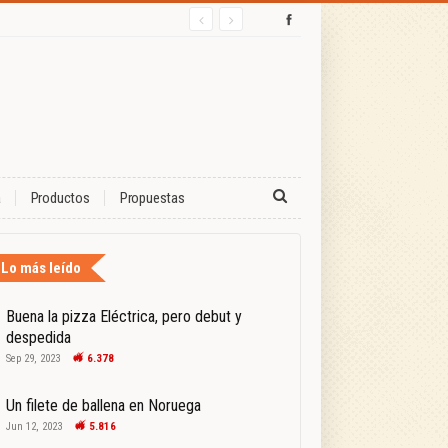
a
Productos
Propuestas
Lo más leído
Buena la pizza Eléctrica, pero debut y
despedida
Sep 29, 2023
6.378
Un filete de ballena en Noruega
Jun 12, 2023
5.816