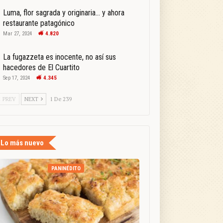
Luma, flor sagrada y originaria… y ahora
restaurante patagónico
Mar 27, 2024
4.820
La fugazzeta es inocente, no así sus
hacedores de El Cuartito
Sep 17, 2024
4.345
PREV
NEXT
1 De 239
Lo más nuevo
PANINÉDITO