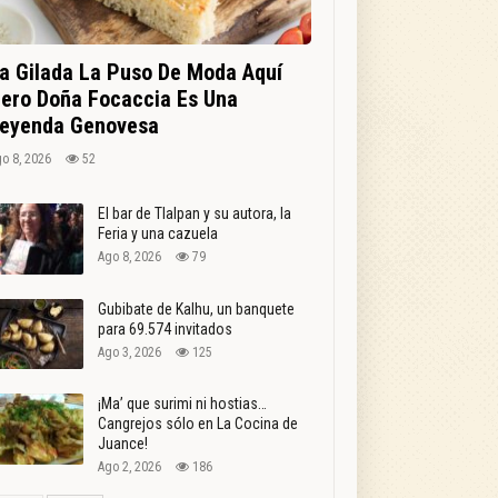
a Gilada La Puso De Moda Aquí
ero Doña Focaccia Es Una
eyenda Genovesa
o 8, 2026
52
El bar de Tlalpan y su autora, la
Feria y una cazuela
Ago 8, 2026
79
Gubibate de Kalhu, un banquete
para 69.574 invitados
Ago 3, 2026
125
¡Ma’ que surimi ni hostias…
Cangrejos sólo en La Cocina de
Juance!
Ago 2, 2026
186