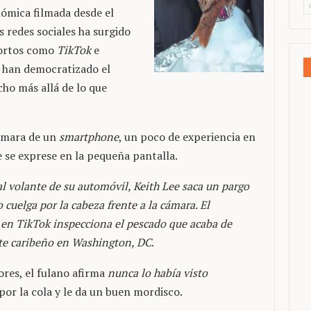
nómica filmada desde el
s redes sociales ha surgido
cortos como
TikTok
e
- han democratizado el
ho más allá de lo que
cámara de un
smartphone
, un poco de experiencia en
e se exprese en la pequeña pantalla.
l volante de su automóvil, Keith Lee saca un pargo
 cuelga por la cabeza frente a la cámara. El
en TikTok inspecciona el pescado que acaba de
nte caribeño en Washington, DC
.
ores, el fulano afirma
nunca lo había visto
por la cola y le da un buen mordisco.