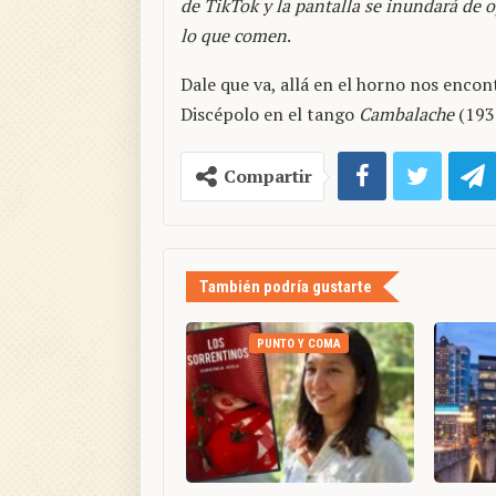
de TikTok y la pantalla se inundará de 
lo que comen
.
Dale que va, allá en el horno nos enco
Discépolo en el tango
Cambalache
(193
Compartir
También podría gustarte
PUNTO Y COMA