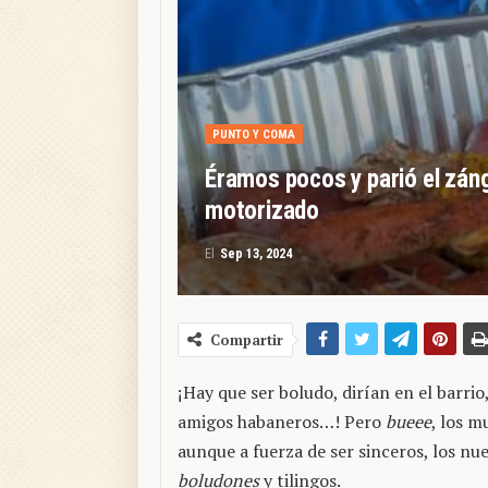
PUNTO Y COMA
Éramos pocos y parió el zán
motorizado
El
Sep 13, 2024
Compartir
¡Hay que ser boludo, dirían en el barrio
amigos habaneros…! Pero
bueee
, los m
aunque a fuerza de ser sinceros, los nue
boludones
y tilingos.