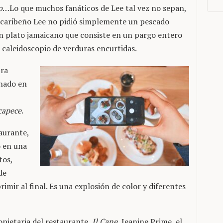
o
…Lo que muchos fanáticos de Lee tal vez no sepan,
e caribeño Lee no pidió simplemente un pescado
n plato jamaicano que consiste en un pargo entero
 caleidoscopio de verduras encurtidas.
bra
inado en
capece
.
aurante,
 en una
tos,
de
rimir al final. Es una explosión de color y diferentes
opietaria del restaurante
Il Cane
, Jeanine Prime, el