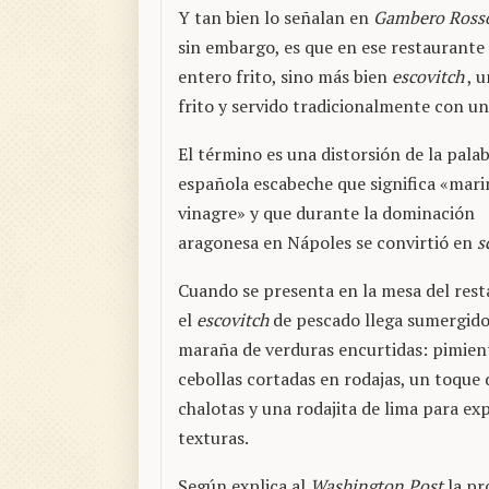
Y tan bien lo señalan en
Gambero Ross
sin embargo, es que en ese restaurant
entero frito, sino más bien
escovitch
, u
frito y servido tradicionalmente con un
El término es una distorsión de la pala
española escabeche que significa «mar
vinagre» y que durante la dominación
aragonesa en Nápoles se convirtió en
s
Cuando se presenta en la mesa del rest
el
escovitch
de pescado llega sumergido
maraña de verduras encurtidas: pimien
cebollas cortadas en rodajas, un toque 
chalotas y una rodajita de lima para exp
texturas.
Según explica al
Washington Post
la pr