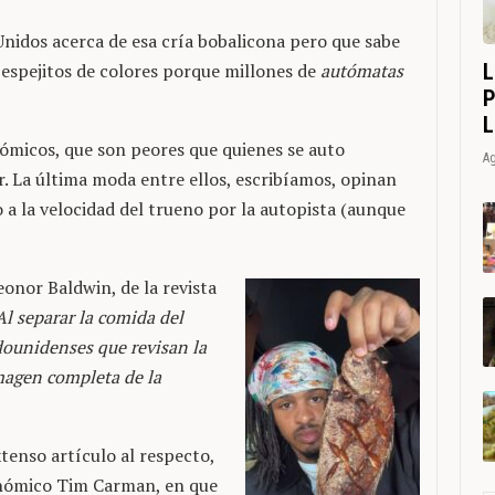
nidos acerca de esa cría bobalicona pero que sabe
L
spejitos de colores porque millones de
autómatas
P
L
micos, que son peores que quienes se auto
Ag
r. La última moda entre ellos, escribíamos, opinan
 a la velocidad del trueno por la autopista (aunque
onor Baldwin, de la revista
Al separar la comida del
adounidenses que revisan la
magen completa de la
tenso artículo al respecto,
onómico Tim Carman, en que