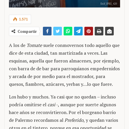
Exif_JPEG_420
1.571
Compartir
A los de
Tomate
suele conmovernos todo aquello que
dice de esta ciudad, tan martirizada a veces. Las
esquinas, aquella que fueron almacenes, por ejemplo,
con barra de de bar para parroquianos empedernidos
y arcada de por medio para el mostrador, para
quesos, fiambres, azúcares, yerbas y…lo que fuere.
Los hubo y muchos. Ya casi que no quedan – incluso
podría omitirse el
casi
-, aunque por suerte algunos
hace años se reconvirtieron. Por el borgeano barrio
de Palermo recordamos al
Preferido
, y quedan varios
otros en el tintero, porque en esa oportunidad se