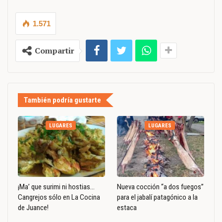
1.571
Compartir
También podría gustarte
LUGARES
LUGARES
¡Ma’ que surimi ni hostias…
Nueva cocción “a dos fuegos”
Cangrejos sólo en La Cocina
para el jabalí patagónico a la
de Juance!
estaca