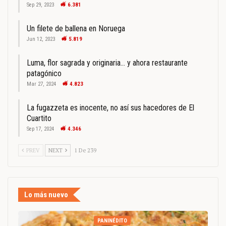
Sep 29, 2023
6.381
Un filete de ballena en Noruega
Jun 12, 2023
5.819
Luma, flor sagrada y originaria… y ahora restaurante
patagónico
Mar 27, 2024
4.823
La fugazzeta es inocente, no así sus hacedores de El
Cuartito
Sep 17, 2024
4.346
PREV
NEXT
1 De 239
Lo más nuevo
PANINÉDITO