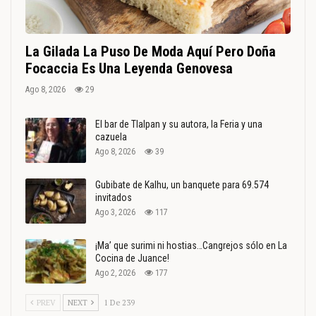
La Gilada La Puso De Moda Aquí Pero Doña
Focaccia Es Una Leyenda Genovesa
Ago 8, 2026
29
El bar de Tlalpan y su autora, la Feria y una
cazuela
Ago 8, 2026
39
Gubibate de Kalhu, un banquete para 69.574
invitados
Ago 3, 2026
117
¡Ma’ que surimi ni hostias…Cangrejos sólo en La
Cocina de Juance!
Ago 2, 2026
177
PREV
NEXT
1 De 239