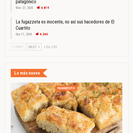
patagónico
Mar 27, 2024
4.819
La fugazzeta es inocente, no así sus hacedores de El
Cuartito
Sep 17, 2024
4.344
PREV
NEXT
1 De 239
Lo más nuevo
PANINÉDITO